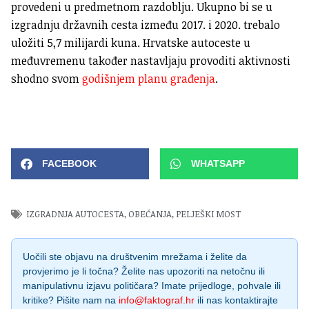
provedeni u predmetnom razdoblju. Ukupno bi se u
izgradnju državnih cesta između 2017. i 2020. trebalo
uložiti 5,7 milijardi kuna. Hrvatske autoceste u
međuvremenu također nastavljaju provoditi aktivnosti
shodno svom
godišnjem planu građenja
.
FACEBOOK
WHATSAPP
IZGRADNJA AUTOCESTA
,
OBEĆANJA
,
PELJEŠKI MOST
Uočili ste objavu na društvenim mrežama i želite da
provjerimo je li točna? Želite nas upozoriti na netočnu ili
manipulativnu izjavu političara? Imate prijedloge, pohvale ili
kritike? Pišite nam na
info@faktograf.hr
ili nas kontaktirajte