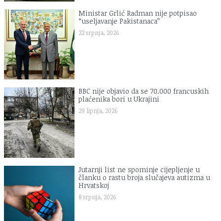
Ministar Grlić Radman nije potpisao
“useljavanje Pakistanaca”
22 srpnja, 2026
BBC nije objavio da se 70.000 francuskih
plaćenika bori u Ukrajini
29 lipnja, 2026
Jutarnji list ne spominje cijepljenje u
članku o rastu broja slučajeva autizma u
Hrvatskoj
8 srpnja, 2026