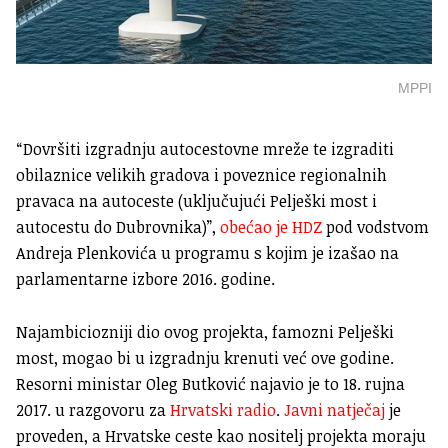
MPPI
“Dovršiti izgradnju autocestovne mreže te izgraditi
obilaznice velikih gradova i poveznice regionalnih
pravaca na autoceste (uključujući Pelješki most i
autocestu do Dubrovnika)”,
obećao je HDZ
pod vodstvom
Andreja Plenkovića u programu s kojim je izašao na
parlamentarne izbore 2016. godine.
Najambiciozniji dio ovog projekta, famozni Pelješki
most, mogao bi u izgradnju krenuti već ove godine.
Resorni ministar Oleg Butković najavio je to 18. rujna
2017. u razgovoru za
Hrvatski radio
.
Javni natječaj
je
proveden, a Hrvatske ceste kao nositelj projekta moraju