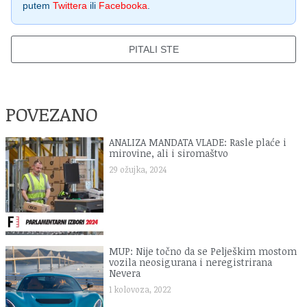
putem
Twittera
ili
Facebooka
.
PITALI STE
POVEZANO
ANALIZA MANDATA VLADE: Rasle plaće i
mirovine, ali i siromaštvo
29 ožujka, 2024
MUP: Nije točno da se Pelješkim mostom
vozila neosigurana i neregistrirana
Nevera
1 kolovoza, 2022