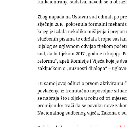
funkcioniranje sudstva, navodi se u obraz
Zbog napada na Ustavni sud odmah po pre
siječnju 2016. pokrenula formalni mehaniz
kojeg je izdala nekoliko mišljenja i prepor
službenih pisama te održala brojne sastanke
Dijalog se uglavnom odvijao tijekom početn
sud, da bi tijekom 2017., godine u kojoj j
reformu“, apeli Komisije i Vijeća koje je d
zaključkom o „nužnosti dijaloga“ – uglavno
I u samoj ovoj odluci o prvom aktiviranju č
povlačenje iz trenutačno nepovoljne situaci
se nabraja što Poljska u roku od tri mjese
promijenilo: traži da se povuku nove zako
Nacionalnog sudbenog vijeća, Zakona o su