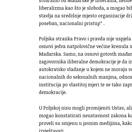
stvaramo od Mađarske je iliberalna, nelib
liberalizma kao što je sloboda, a mogao bih 
stavlja na središnje mjesto organizacije dr
poseban, nacionalni pristup“ .
Poljska stranka Pravo i pravda nije uspjel
osnovi jedva natpolovične većine krenula 
Mađarska. Samo, na osnovi gotovih mađar
zagovornika iliberalne demokracije je da
autokratsko vladanje u kojem ne moraju v
nacionalnih do seksualnih manjina, odnos
institucija po vlastitoj mjeri te se tako 
demokracije.
U Poljskoj nisu mogli promijeniti Ustav, a
mogao konstatirati neustavnost zakona ko
proveli su smjenu u javnim medijima, kako
izvještavati.