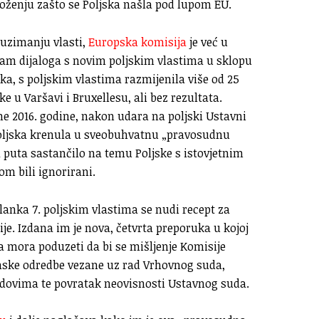
loženju zašto se Poljska našla pod lupom EU.
uzimanju vlasti,
Europska komisija
je već u
am dijaloga s novim poljskim vlastima u sklopu
uka, s poljskim vlastima razmijenila više od 25
 u Varšavi i Bruxellesu, ali bez rezultata.
e 2016. godine, nakon udara na poljski Ustavni
e Poljska krenula u sveobuhvatnu „pravosudnu
va puta sastančilo na temu Poljske s istovjetnim
m bili ignorirani.
lanka 7. poljskim vlastima se nudi recept za
je. Izdana im je nova, četvrta preporuka u kojoj
ca mora poduzeti da bi se mišljenje Komisije
nske odredbe vezane uz rad Vrhovnog suda,
dovima te povratak neovisnosti Ustavnog suda.