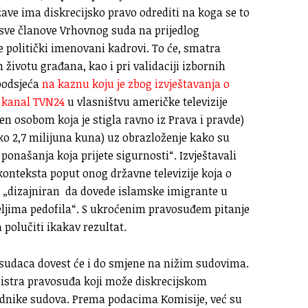
žave ima diskrecijsko pravo odrediti na koga se to
 sve članove Vrhovnog suda na prijedlog
 politički imenovani kadrovi. To će, smatra
životu građana, kao i pri validaciji izbornih
podsjeća
na kaznu koju je zbog izvještavanja o
 kanal TVN24
u vlasništvu američke televizije
en osobom koja je stigla ravno iz Prava i pravde)
oko 2,7 milijuna kuna) uz obrazloženje kako su
 ponašanja koja prijete sigurnosti“. Izvještavali
onteksta poput onog državne televizije koja o
je „dizajniran da dovede islamske imigrante u
teljima pedofila“. S ukroćenim pravosuđem pitanje
 polučiti ikakav rezultat.
sudaca dovest će i do smjene na nižim sudovima.
inistra pravosuđa koji može diskrecijskom
jednike sudova. Prema podacima Komisije, već su