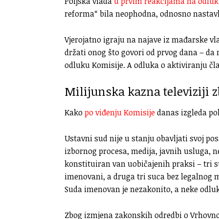
Poljska vlada
u prvim reakcijama na odlu
reforma“ bila neophodna, odnosno nastavl
Vjerojatno igraju na najave iz mađarske vl
držati onog što govori od prvog dana – da n
odluku Komisije. A odluka o aktiviranju čla
Milijunska kazna televiziji z
Kako
po viđenju Komisije
danas izgleda po
Ustavni sud nije u stanju obavljati svoj po
izbornog procesa, medija, javnih usluga, n
konstituiran van uobičajenih praksi – tri s
imenovani, a druga tri suca bez legalnog 
Suda imenovan je nezakonito, a neke odluke
Zbog izmjena zakonskih odredbi o Vrhovno