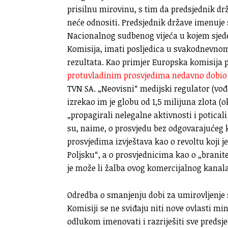
prisilnu mirovinu, s tim da predsjednik dr
neće odnositi. Predsjednik države imenuje
Nacionalnog sudbenog vijeća u kojem sjede
Komisija, imati posljedica u svakodnevnom 
rezultata. Kao primjer Europska komisija 
protuvladinim prosvjedima nedavno dobio
TVN SA. „Neovisni“ medijski regulator (vođ
izrekao im je globu od 1,5 milijuna zlota (
„propagirali nelegalne aktivnosti i poticali
su, naime, o prosvjedu bez odgovarajućeg k
prosvjedima izvještava kao o revoltu koji 
Poljsku“, a o prosvjednicima kao o „brani
je može li žalba ovog komercijalnog kanala
Odredba o smanjenju dobi za umirovljenje 
Komisiji se ne sviđaju niti nove ovlasti m
odlukom imenovati i razriješiti sve preds