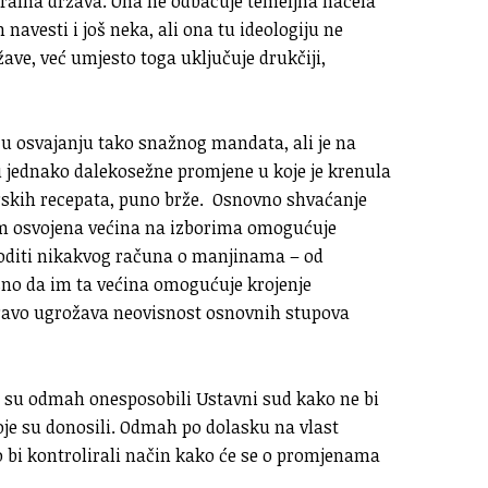
eralna država. Ona ne odbacuje temeljna načela
navesti i još neka, ali ona tu ideologiju ne
žave, već umjesto toga uključuje drukčiji,
a u osvajanju tako snažnog mandata, ali je na
u jednako dalekosežne promjene u koje je krenula
skih recepata, puno brže. Osnovno shvaćanje
 im osvojena većina na izborima omogućuje
oditi nikakvog računa o manjinama – od
no da im ta većina omogućuje krojenje
zapravo ugrožava neovisnost osnovnih stupova
li su odmah onesposobili Ustavni sud kako ne bi
je su donosili. Odmah po dolasku na vlast
 bi kontrolirali način kako će se o promjenama