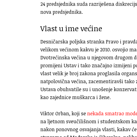
24 predsjednika suda razriješena diskreci
nova predsjednika.
Vlast u ime većine
Desničarska poljska stranka Pravo i pravda 
velikom većinom kakvu je 2010. osvojio mađ
Dvotrećinska većina u njegovom drugom do
promijeni Ustav i tako značajno izmijeni 
vlast velik je broj zakona proglasila orga
natpolovična većina, zacementiravši tako z
Ustava obuhvatile su i unošenje konzervati
kao zajednice muškarca i žene.
Viktor Orban, koji se
nekada smatrao mode
na ljetnom sveučilišnom i studentskom ka
nakon ponovnog osvajanja vlasti, kakav će