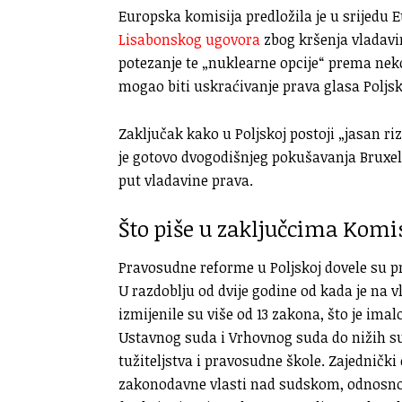
Europska komisija predložila je u srijedu
Lisabonskog ugovora
zbog kršenja vladavin
potezanje te „nuklearne opcije“ prema nekoj 
mogao biti uskraćivanje prava glasa Poljsk
Zaključak kako u Poljskoj postoji „jasan ri
je gotovo dvogodišnjeg pokušavanja Bruxell
put vladavine prava.
Što piše u zaključcima Komi
Pravosudne reforme u Poljskoj dovele su p
U razdoblju od dvije godine od kada je na vl
izmijenile su više od 13 zakona, što je ima
Ustavnog suda i Vrhovnog suda do nižih s
tužiteljstva i pravosudne škole. Zajednički
zakonodavne vlasti nad sudskom, odnosno po