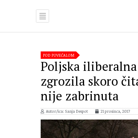
POD POVEĆALOM
Poljska iliberaln
zgrozila skoro či
nije zabrinuta
Autor/ica: Sanja Despot
21 prosinca, 2017