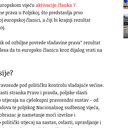
 Europskom vijeću
aktivaciju članka 7.
e prava u Poljskoj, što predstavlja prvo
europskoj članici, a čiji bi krajnji rezultat
oj.
zik od ozbiljne povrede vladavine prava“ rezultat
esa da tu europsku članicu kroz dijalog vrati na
sije?
ravosuđe pod političku kontrolu vladajuće većine.
asti stranka Pravo i pravda, poljske vlasti
lo utjecaja na cjelokupni pravosudni sustav – od
udova te poljskog Nacionalnog sudbenog vijeća,
 obrazac je nametanje moći izvršne i
litički utjecaj na sastav, ovlasti, upravljanje i