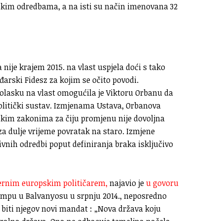
jskim odredbama, a na isti su način imenovana 32
nije krajem 2015. na vlast uspjela doći s tako
arski Fidesz za kojim se očito povodi.
lasku na vlast omogućila je Viktoru Orbanu da
politički sustav. Izmjenama Ustava, Orbanova
nskim zakonima za čiju promjenu nije dovoljna
a dulje vrijeme povratak na staro. Izmjene
vnih odredbi poput definiranja braka isključivo
rnim europskim političarem,
najavio je
u govoru
mpu u Balvanyosu u srpnju 2014., neposredno
 biti njegov novi mandat : „Nova država koju