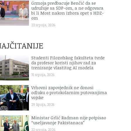
Grmoja predbacuje Benčić da se
udružuje sa SDP-om, a ne odgovara
bi li Most nakon izbora opet s HDZ-
om
22 srpnja, 2026
AJČITANIJE
Studenti Filozofskog fakulteta tvrde
da profesor koristi njihov rad za
treniranje vlastitog AI modela
31 srpnja, 2026
Vrhovni zapovjednik ne donosi
odluku o protokolarnim putovanjima
vojske
29 lipnja, 2026
Ministar Grlić Radman nije potpisao
“useljavanje Pakistanaca”
22 srpnja, 2026