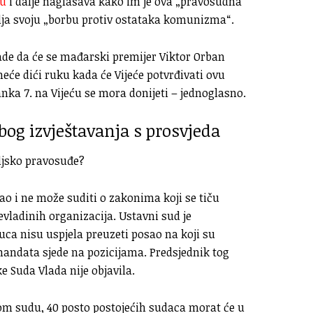
ku
i dalje naglašava kako im je ova „pravosudna
ja svoju „borbu protiv ostataka komunizma“.
ade da će se mađarski premijer Viktor Orban
eće dići ruku kada će Vijeće potvrđivati ovu
nka 7. na Vijeću se mora donijeti – jednoglasno.
bog izvještavanja s prosvjeda
ljsko pravosuđe?
sao i ne može suditi o zakonima koji se tiču
evladinih organizacija. Ustavni sud je
uca nisu uspjela preuzeti posao na koji su
mandata sjede na pozicijama. Predsjednik tog
 Suda Vlada nije objavila.
m sudu, 40 posto postojećih sudaca morat će u