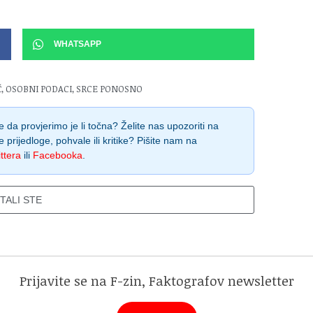
WHATSAPP
Ć
,
OSOBNI PODACI
,
SRCE PONOSNO
 da provjerimo je li točna? Želite nas upozoriti na
e prijedloge, pohvale ili kritike? Pišite nam na
ttera
ili
Facebooka
.
ITALI STE
Prijavite se na F-zin, Faktografov newsletter