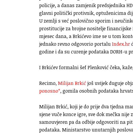
policije, a danas zamjenik predsjednika 
glavni politički protivnik, optuženicima dij
U zemlji s već poslovično sporim i neučin
prostitucije za brojne nositelje financijsk
mjesec dana, a Brkićevo ime se u tom kont
jednako revno odgovorio portalu
Index.hr
d
godine i da su curenje podataka DORH-u prij
I Brkićev formalni šef Plenković čeka, kaže
Recimo,
Milijan Brkić
još uvijek duguje obj
ponosno“
, gomila osobnih podataka hrvats
Milijan Brkić, koji je do prije dva tjedna m
sjene vuče konce igre, sve dok mečka nije z
samouvjeren pa da odbije odgovoriti na pi
podataka. Ministarstvo unutarnjih poslova 