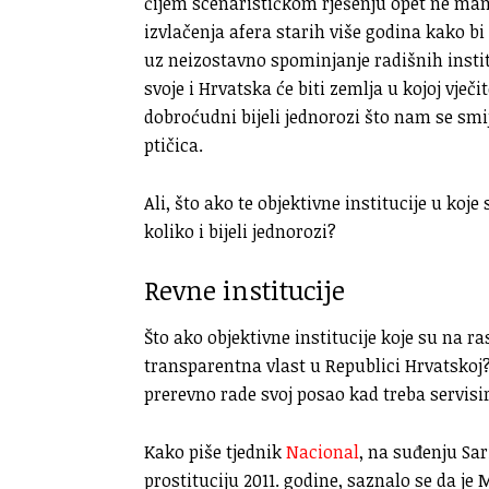
čijem scenarističkom rješenju opet ne manjk
izvlačenja afera starih više godina kako b
uz neizostavno spominjanje radišnih institu
svoje i Hrvatska će biti zemlja u kojoj vječi
dobroćudni bijeli jednorozi što nam se smij
ptičica.
Ali, što ako te objektivne institucije u ko
koliko i bijeli jednorozi?
Revne institucije
Što ako objektivne institucije koje su na 
transparentna vlast u Republici Hrvatskoj? Il
prerevno rade svoj posao kad treba servis
Kako piše tjednik
Nacional
, na suđenju Sar
prostituciju 2011. godine, saznalo se da je