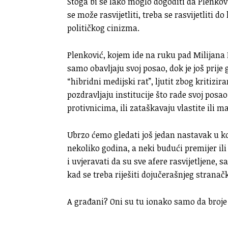
Stoga bi se lako moglo dogoditi da Plenkovi
se može rasvijetliti, treba se rasvijetliti 
političkog cinizma.
Plenković, kojem ide na ruku pad Milijana
samo obavljaju svoj posao, dok je još prij
“hibridni medijski rat”, ljutit zbog kritizi
pozdravljaju institucije što rade svoj posa
protivnicima, ili zataškavaju vlastite ili 
Ubrzo ćemo gledati još jedan nastavak u ko
nekoliko godina, a neki budući premijer il
i uvjeravati da su sve afere rasvijetljene, 
kad se treba riješiti dojučerašnjeg stranač
A građani? Oni su tu ionako samo da broje 