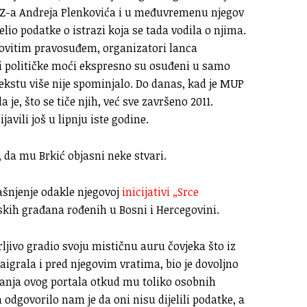
HDZ-a Andreja Plenkovića i u međuvremenu njegov
elio podatke o istrazi koja se tada vodila o njima.
kovitim pravosuđem, organizatori lanca
e i političke moći ekspresno su osuđeni u samo
ekstu više nije spominjalo. Do danas, kad je MUP
a je, što se tiče njih, već sve završeno 2011.
avili još u lipnju iste godine.
, da mu Brkić objasni neke stvari.
ašnjenje odakle njegovoj
inicijativi „Srce
kih građana rođenih u Bosni i Hercegovini.
arljivo gradio svoju mističnu auru čovjeka što iz
aigrala i pred njegovim vratima, bio je dovoljno
tanja ovog portala otkud mu toliko osobnih
odgovorilo nam je da oni nisu dijelili podatke, a