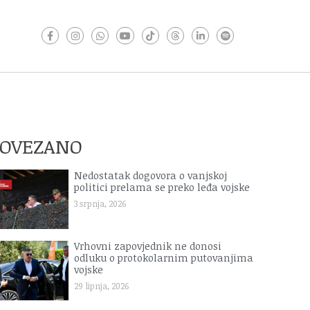
POVEZANO
Nedostatak dogovora o vanjskoj
politici prelama se preko leđa vojske
3 srpnja, 2026
Vrhovni zapovjednik ne donosi
odluku o protokolarnim putovanjima
vojske
29 lipnja, 2026