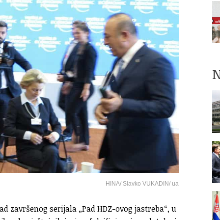
N
HINA/ Slavko VUKADIN/ ua
ad završenog serijala „Pad HDZ-ovog jastreba“, u