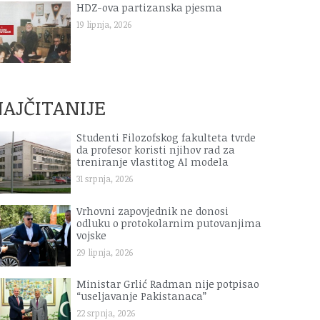
HDZ-ova partizanska pjesma
19 lipnja, 2026
AJČITANIJE
Studenti Filozofskog fakulteta tvrde
da profesor koristi njihov rad za
treniranje vlastitog AI modela
31 srpnja, 2026
Vrhovni zapovjednik ne donosi
odluku o protokolarnim putovanjima
vojske
29 lipnja, 2026
Ministar Grlić Radman nije potpisao
“useljavanje Pakistanaca”
22 srpnja, 2026