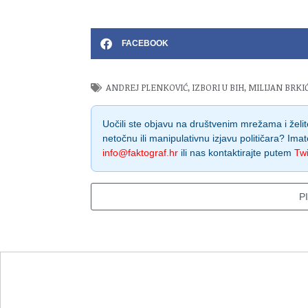
FACEBOOK
ANDREJ PLENKOVIĆ
,
IZBORI U BIH
,
MILIJAN BRKI
Uočili ste objavu na društvenim mrežama i želite
netočnu ili manipulativnu izjavu političara? Imat
info@faktograf.hr
ili nas kontaktirajte putem
Twi
P