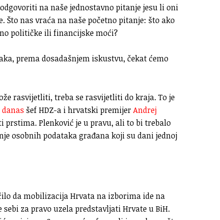
dgovoriti na naše jednostavno pitanje jesu li oni
atke. Što nas vraća na naše početno pitanje: što ako
o političke ili financijske moći?
taka, prema dosadašnjem iskustvu, čekat ćemo
 rasvijetliti, treba se rasvijetliti do kraja. To je
e danas
šef HDZ-a i hrvatski premijer
Andrej
 prstima. Plenković je u pravu, ali to bi trebalo
ljenje osobnih podataka građana koji su dani jednoj
učilo da mobilizacija Hrvata na izborima ide na
 sebi za pravo uzela predstavljati Hrvate u BiH.