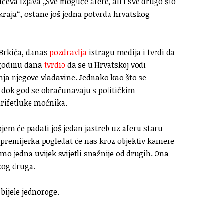
ćeva izjava „Sve moguće afere, ali i sve drugo što
do kraja“, ostane još jedna potvrda hrvatskog
 Brkića, danas
pozdravlja
istragu medija i tvrdi da
e godinu dana
tvrdio
da se u Hrvatskoj vodi
ranja njegove vladavine. Jednako kao što se
o dok god se obračunavaju s političkim
marifetluke moćnika.
jem će padati još jedan jastreb uz aferu staru
i premijerka pogledat će nas kroz objektiv kamere
samo jedna uvijek svijetli snažnije od drugih. Ona
kog druga.
bijele jednoroge.