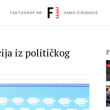
FAKTOGRAF.HR
SAMO ČINJENICE
ija iz političkog