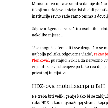
Ministarstvo uprave smatra da nije dužno o
ti koji su Brkićevoj inicijativi dijelili pod
institucije revno rade samo onima s dovoljn
Odgovor Agencije za zaštitu osobnih poda
nekoliko mjeseci.
“Sve moguće afere, ali i sve drugo što se može
najbolja politika odgovorne vlade”,
rekao j
Plenković,
puštajući Brkića da nervozno vrti
vrijediti za sve slučajeve pa tako i za dije
privatnoj inicijativi.
HDZ-ova mobilizacija u BiH
Ne treba biti veliki genije kako bi se zaklj
ruku HDZ-u kao najsnažnijoj stranci koja je