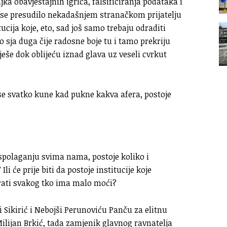
a obavještajnih igrica, falsificiranja podataka i
i se presudilo nekadašnjem stranačkom prijatelju
cija koje, eto, sad još samo trebaju odraditi
to sja duga čije radosne boje tu i tamo prekriju
eše dok oblijeću iznad glava uz veseli cvrkut
je se svatko kune kad pukne kakva afera, postoje
raspolaganju svima nama, postoje koliko i
i će prije biti da postoje institucije koje
irati svakog tko ima malo moći?
i Sikirić i Nebojši Perunoviću Panču za elitnu
 Milijan Brkić, tada zamjenik glavnog ravnatelja