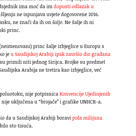
redsjednik ima moć da im
dopusti odlazak u
šljenju ne ispunjava uvjete dogovorene 2016.
lasku, ne znači da ih on
šalje
. Ne šalje ih ni
ski princ.
(neimenovani) princ šalje izbjeglice u Europu s
ko je
u Saudijskoj Arabiji ipak završio dio građana
u primili niti jednog Sirijca. Brojke su predmet
audijska Arabija ne tretira kao izbjeglice, već
 poluotoku, nije potpisnica
Konvencije Ujedinjenih
o nije uključena u “brojače” i grafike UNHCR-a.
io da u Saudijskoj Arabiji boravi
pola milijuna
 bilo sto tisuća.