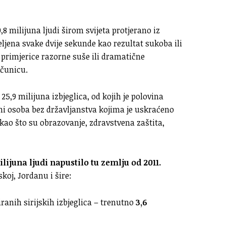
8 milijuna ljudi širom svijeta protjerano iz
eljena svake dvije sekunde kao rezultat sukoba ili
, primjerice razorne suše ili dramatične
ačunicu.
5,9 milijuna izbjeglica, od kojih je polovina
ni osoba bez državljanstva kojima je uskraćeno
kao što su obrazovanje, zdravstvena zaštita,
ilijuna ljudi napustilo tu zemlju od 2011.
koj, Jordanu i šire:
ranih sirijskih izbjeglica – trenutno
3,6