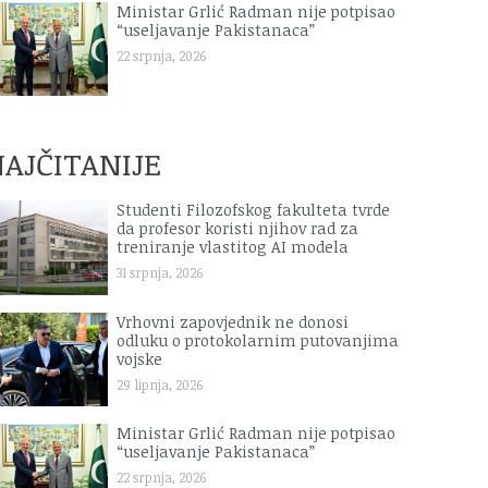
Ministar Grlić Radman nije potpisao
“useljavanje Pakistanaca”
22 srpnja, 2026
AJČITANIJE
Studenti Filozofskog fakulteta tvrde
da profesor koristi njihov rad za
treniranje vlastitog AI modela
31 srpnja, 2026
Vrhovni zapovjednik ne donosi
odluku o protokolarnim putovanjima
vojske
29 lipnja, 2026
Ministar Grlić Radman nije potpisao
“useljavanje Pakistanaca”
22 srpnja, 2026