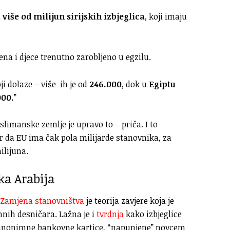
a
više od milijun sirijskih izbjeglica
, koji imaju
a i djece trenutno zarobljeno u egzilu.
oji dolaze – više ih je od
246.000
, dok u
Egiptu
000.
”
slimanske zemlje je upravo to – priča. I to
 da EU ima čak pola milijarde stanovnika, za
ilijuna.
ka Arabija
Zamjena stanovništva
je teorija zavjere koja je
nih desničara. Lažna je i
tvrdnja
kako izbjeglice
 anonimne bankovne kartice, “napunjene” novcem