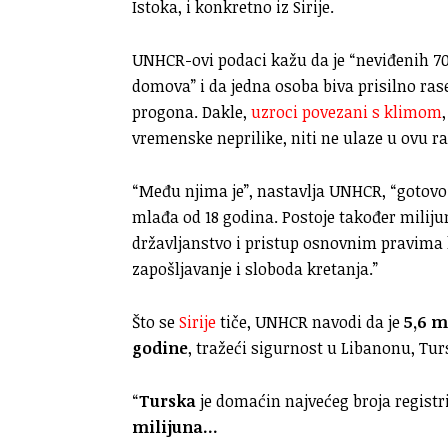
Istoka, i konkretno iz Sirije.
UNHCR-ovi podaci kažu da je “neviđenih 70,
domova” i da jedna osoba biva prisilno ras
progona. Dakle,
uzroci povezani s klimom
vremenske neprilike, niti ne ulaze u ovu r
“Među njima je”, nastavlja UNHCR, “gotovo 2
mlađa od 18 godina. Postoje također miliju
državljanstvo i pristup osnovnim pravima 
zapošljavanje i sloboda kretanja.”
Što se
Sirije
tiče, UNHCR navodi da je
5,6 m
godine
, tražeći sigurnost u Libanonu, Turs
“
Turska
je domaćin najvećeg broja registri
milijuna…