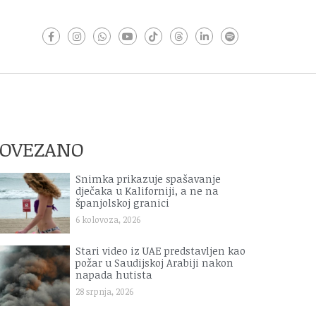
POVEZANO
Snimka prikazuje spašavanje
dječaka u Kaliforniji, a ne na
španjolskoj granici
6 kolovoza, 2026
Stari video iz UAE predstavljen kao
požar u Saudijskoj Arabiji nakon
napada hutista
28 srpnja, 2026