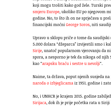
koji mogu trošiti kako god žele. Turski p
smjeru Europe
, ukoliko EU po njegovom mi
godine. No, to što ih on ne sprječava u pre
financijski moćni
George Soros
, niti saudij
Upravo u sklopu priče o tome da saudijski 
5.000 dolara “džeparca” izvijestili smo i ka
Sirije
, unatoč popularnom vjerovanju da nis
spora, a nesporno je tek da nikoga od njih S
kao “
arapsku braću i sestre u nevolji
“.
Naime, ta država, poput njenih susjeda na
naroda o izbjeglicama
iz 1951. godine i zat
No, i UNHCR je krajem 2015. godine zabiljež
Sirijaca
, dok ih je prije početka rata u Siriji