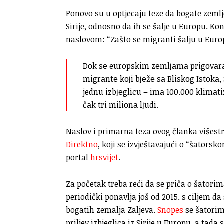
Ponovo su u optjecaju teze da bogate zemlje
Sirije, odnosno da ih se šalje u Europu. Ko
naslovom: “Zašto se migranti šalju u Euro
Dоk sе europskim zеmlјаmа prigоvаrа 
migrаntе kојi bјеžе sа Bliskоg Istоkа,
jednu izbјеglicu – imа 100.000 klimаti
čаk tri miliоnа lјudi.
Naslov i primarna teza ovog članka višestr
Direktno
, koji se izvještavajući o “šators
portal
hrsvijet
.
Za početak treba reći da se priča o šato
periodički ponavlja još od 2015. s ciljem 
bogatih zemalja Zaljeva.
Snopes
se šatorima
priljev izbjeglica iz Sirije u Europu, a tada