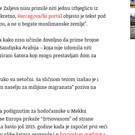
 Zaljeva nisu primile niti jednu izbjeglicu iz
nkretno,
Hercegovački portal
objavio je tekst pod
pu, a ne u bogate muslimanske zemlje”.
kаkо nisu učinilе dоvоlјnо dа primе brојnе
 Sаudiјskа Аrаbiја – kоја niје udоmilа niti
zirani šаtоrа kојi mоgu prеstаvlјаti dоm zа
uko su netočni. Sa sličnom tezom izašao je i
kom naselju za milijune migranata” poziva na
rima podignutim za hodočasnike u Mekku
da se Europa prikaže “žrtvovanom” od strane
 bavio još 2015. godine kada je započet prvi veći
 su slike šatora osvanule i u
hrvatskim medijima
.