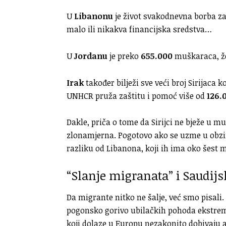
U
Libanonu
je život svakodnevna borba z
malo ili nikakva financijska sredstva…
U
Jordanu
je preko
655.000
muškaraca, žen
Irak
također bilježi sve veći broj Sirijaca k
UNHCR pruža zaštitu i pomoć više od
126.
Dakle, priča o tome da Sirijci ne bježe u mu
zlonamjerna. Pogotovo ako se uzme u obzir
razliku od Libanona, koji ih ima oko šest m
“Slanje migranata” i Saudijs
Da migrante nitko ne šalje, već smo pisali.
pogonsko gorivo ubilačkih pohoda ekstrem
koji dolaze u Europu nezakonito dobivaju