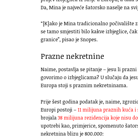
Da, Mina je najveće šatorsko naselje na svi
“[K]ako je Mina tradicionalno počivalište z
se tamo smjestiti bilo kakve izbjeglice, ča
granice”, pisao je Snopes.
Prazne nekretnine
Naime, postavlja se pitanje – jesu li prazn
govorimo o izbjeglicama? U slučaju da jesu
Europa stoji s praznim nekretninama.
Prije šest godina podatak je, naime, zgrozi
Europi postoji –
11 milijuna praznih kuća i
brojala
38 milijuna rezidencija koje nisu d
upotrebi kao, primjerice, spomenuto šator
nekretnina blizu je 800.000: