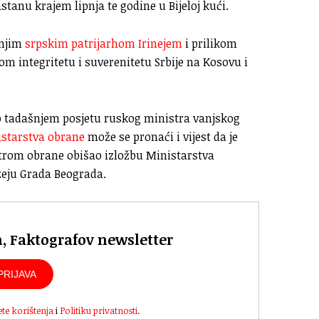
stanu krajem lipnja te godine u Bijeloj kući.
šnjim
srpskim patrijarhom Irinejem
i prilikom
nom integritetu i suverenitetu Srbije na Kosovu i
o tadašnjem posjetu ruskog ministra vanjskog
starstva obrane
može se pronaći i vijest da je
trom obrane obišao izložbu Ministarstva
zeju Grada Beograda.
n, Faktografov newsletter
PRIJAVA
ete korištenja
i
Politiku privatnosti
.