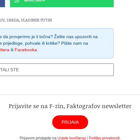
WHATSAPP
ROV
,
SRBIJA
,
VLADIMIR PUTIN
 da provjerimo je li točna? Želite nas upozoriti na
e prijedloge, pohvale ili kritike? Pišite nam na
ttera
ili
Facebooka
.
ITALI STE
Prijavite se na F-zin, Faktografov newsletter
PRIJAVA
Prijavom pristajete na
Uvjete korištenja
i
Politiku privatnosti
.