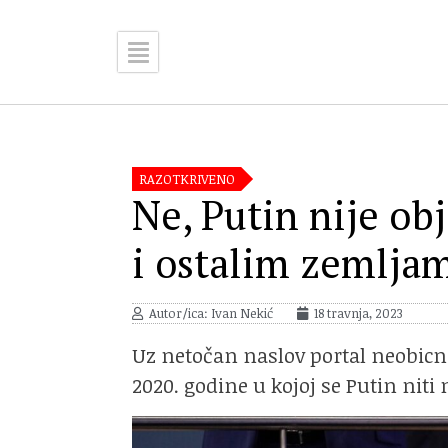
RAZOTKRIVENO
Ne, Putin nije obj
i ostalim zemlja
Autor/ica: Ivan Nekić
18 travnja, 2023
Uz netočan naslov portal neobicnez
2020. godine u kojoj se Putin niti