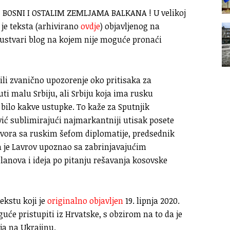
 , BOSNI I OSTALIM ZEMLJAMA BALKANA ! U velikoj
 je teksta (arhivirano
ovdje
) objavljenog na
e ustvari blog na kojem nije moguće pronaći
ili zvanično upozorenje oko pritisaka za
uti malu Srbiju, ali Srbiju koja ima rusku
a bilo kakve ustupke. To kaže za Sputnjik
vić sublimirajući najmarkantniji utisak posete
ovora sa ruskim šefom diplomatije, predsednik
ga je Lavrov upoznao sa zabrinjavajućim
planova i ideja po pitanju rešavanja kosovske
ekstu koji je
originalno objavljen
19. lipnja 2020.
će pristupiti iz Hrvatske, s obzirom na to da je
ja na Ukrajinu.