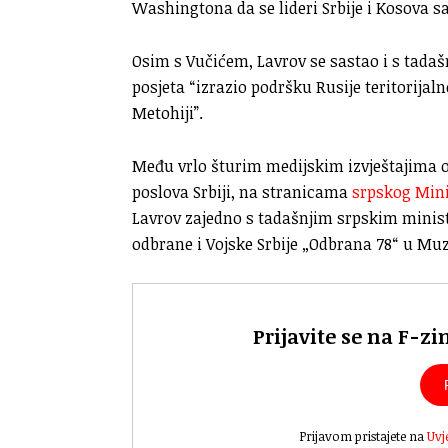
Washingtona da se lideri Srbije i Kosova sa
Osim s Vučićem, Lavrov se sastao i s tada
posjeta “izrazio podršku Rusije teritorijal
Metohiji”.
Među vrlo šturim medijskim izvještajima 
poslova Srbiji, na stranicama
srpskog Mini
Lavrov zajedno s tadašnjim srpskim minis
odbrane i Vojske Srbije „Odbrana 78“ u Mu
Prijavite se na F-zi
Prijavom pristajete na
Uvj