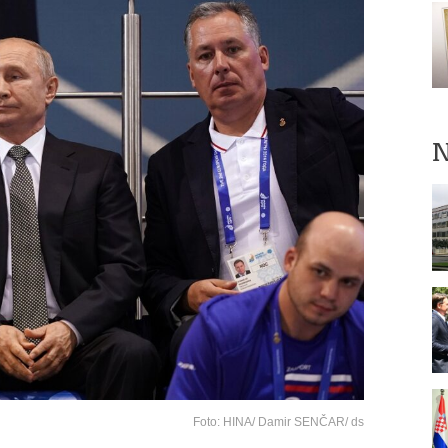
N
Foto: HINA/ Damir SENČAR/ ds