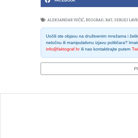
FACEBOOK
ALEKSANDAR VUČIĆ
,
BEOGRAD
,
RAT
,
SERGEJ LAV
Uočili ste objavu na društvenim mrežama i želite
netočnu ili manipulativnu izjavu političara? Imat
info@faktograf.hr
ili nas kontaktirajte putem
Twi
P