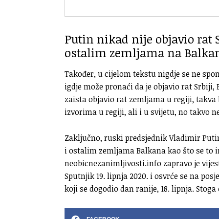
Putin nikad nije objavio rat S
ostalim zemljama na Balka
Također, u cijelom tekstu nigdje se ne spo
igdje može pronaći da je objavio rat Srbiji,
zaista objavio rat zemljama u regiji, takv
izvorima u regiji, ali i u svijetu, no takv
Zaključno, ruski predsjednik Vladimir Putin 
i ostalim zemljama Balkana kao što se to i
neobicnezanimljivosti.info zapravo je vije
Sputnjik 19. lipnja 2020. i osvrće se na po
koji se dogodio dan ranije, 18. lipnja. Sto