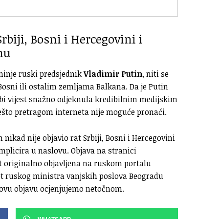
rbiji, Bosni i Hercegovini i
nu
minje ruski predsjednik
Vladimir Putin
, niti se
 Bosni ili ostalim zemljama Balkana. Da je Putin
a bi vijest snažno odjeknula kredibilnim medijskim
o nešto pretragom interneta nije moguće pronaći.
nikad nije objavio rat Srbiji, Bosni i Hercegovini
mplicira u naslovu. Objava na stranici
st originalno objavljena na ruskom portalu
sjet ruskog ministra vanjskih poslova Beogradu
ga ovu objavu ocjenjujemo netočnom.