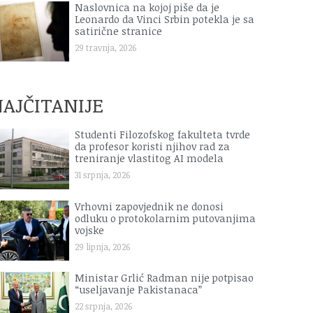
Naslovnica na kojoj piše da je
Leonardo da Vinci Srbin potekla je sa
satirične stranice
29 travnja, 2026
AJČITANIJE
Studenti Filozofskog fakulteta tvrde
da profesor koristi njihov rad za
treniranje vlastitog AI modela
31 srpnja, 2026
Vrhovni zapovjednik ne donosi
odluku o protokolarnim putovanjima
vojske
29 lipnja, 2026
Ministar Grlić Radman nije potpisao
“useljavanje Pakistanaca”
22 srpnja, 2026