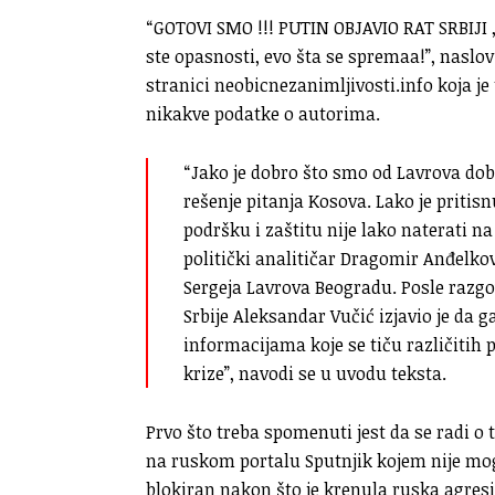
“GOTOVI SMO !!! PUTIN OBJAVIO RAT SRBIJI
ste opasnosti, evo šta se spremaa!”, naslov
stranici neobicnezanimljivosti.info koja j
nikakve podatke o autorima.
“Jako je dobro što smo od Lavrova dob
rešenje pitanja Kosova. Lako je pritisn
podršku i zaštitu nije lako naterati n
politički analitičar Dragomir Anđelko
Sergeja Lavrova Beogradu. Posle razg
Srbije Aleksandar Vučić izjavio je da 
informacijama koje se tiču različitih 
krize”, navodi se u uvodu teksta.
Prvo što treba spomenuti jest da se radi o t
na ruskom portalu Sputnjik kojem nije mogu
blokiran nakon što je krenula ruska agresi