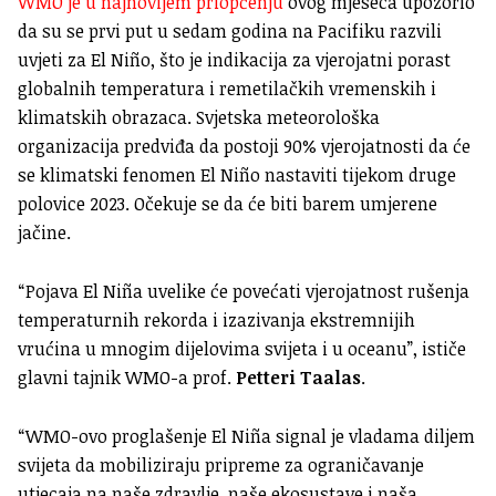
WMO je u najnovijem priopćenju
ovog mjeseca upozorio
da su se prvi put u sedam godina na Pacifiku razvili
uvjeti za El Niño, što je indikacija za vjerojatni porast
globalnih temperatura i remetilačkih vremenskih i
klimatskih obrazaca. Svjetska meteorološka
organizacija predviđa da postoji 90% vjerojatnosti da će
se klimatski fenomen El Niño nastaviti tijekom druge
polovice 2023. Očekuje se da će biti barem umjerene
jačine.
“Pojava El Niña uvelike će povećati vjerojatnost rušenja
temperaturnih rekorda i izazivanja ekstremnijih
vrućina u mnogim dijelovima svijeta i u oceanu”, ističe
glavni tajnik WMO-a prof.
Petteri Taalas
.
“WMO-ovo proglašenje El Niña signal je vladama diljem
svijeta da mobiliziraju pripreme za ograničavanje
utjecaja na naše zdravlje, naše ekosustave i naša