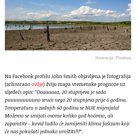
Ilustracija: Pixabay
Na Facebook profilu John Smith objavljena je fotografija
(arhivirano
ovdje
) dviju mapa vremenske prognoze uz
sljedeći opis: “
Daaaaaaa, 20 stupnjeva je sada
puuuuuuuuuno vruće nego 20 stupnjeva prije 6 godina.
Temperatura u zadnjih 60 godina se NIJE mijenjala!
Možemo se smijati ovome koliko god hoćemo, ali
zapamtite – kovid ludilo će zamijeniti klima fašizam koji
će nas pokušati jednako uništiti!!!
“.