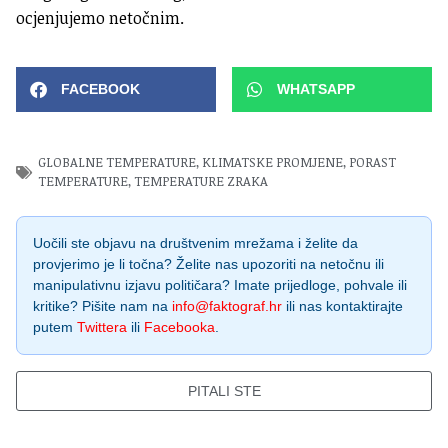
ocjenjujemo netočnim.
FACEBOOK
WHATSAPP
GLOBALNE TEMPERATURE
,
KLIMATSKE PROMJENE
,
PORAST
TEMPERATURE
,
TEMPERATURE ZRAKA
Uočili ste objavu na društvenim mrežama i želite da
provjerimo je li točna? Želite nas upozoriti na netočnu ili
manipulativnu izjavu političara? Imate prijedloge, pohvale ili
kritike? Pišite nam na
info@faktograf.hr
ili nas kontaktirajte
putem
Twittera
ili
Facebooka
.
PITALI STE