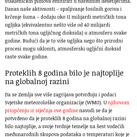
stakleničkih plinova emitirati u narednim desetljećima.
Danas naše aktivnosti – spaljivanje fosilnih goriva i
krčenje šuma – dodaju oko 11 milijardi metričkih tona
ugljika (ekvivalentno nešto više od 40 milijardi
metričkih tona ugljičnog dioksida) u atmosferu svake
godine. Budući da je to više ugljika nego što prirodni
procesi mogu ukloniti, atmosferski ugljični dioksid
raste svake godine.
Proteklih 8 godina bilo je najtoplije
na globalnoj razini
Da se Zemlja sve više zagrijava potvrđuju i podaci
Svjetske meteorološke organizacije (WMO). U
njihovom
priopćenju iz siječnja ove godine
navodi se da je
potvrđeno da je proteklih 8 godina na globalnoj razini
bilo najtoplije, a svoje tvrdnje temelje na šest vodećih
međunarodnih skupova podataka o temperaturi koje je