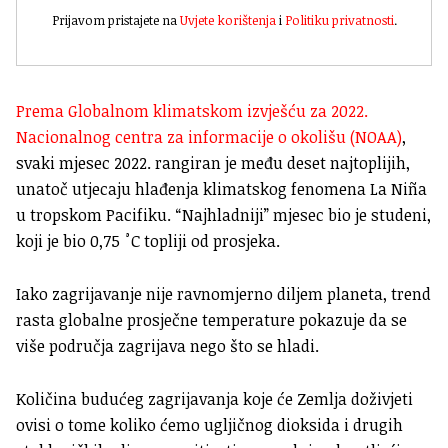
Prijavom pristajete na
Uvjete korištenja
i
Politiku privatnosti
.
Prema Globalnom klimatskom izvješću za 2022.
Nacionalnog centra za informacije o okolišu (NOAA)
,
svaki mjesec 2022. rangiran je među deset najtoplijih,
unatoč utjecaju hlađenja klimatskog fenomena La Niña
u tropskom Pacifiku. “Najhladniji” mjesec bio je studeni,
koji je bio 0,75 ˚C topliji od prosjeka.
Iako zagrijavanje nije ravnomjerno diljem planeta, trend
rasta globalne prosječne temperature pokazuje da se
više područja zagrijava nego što se hladi.
Količina budućeg zagrijavanja koje će Zemlja doživjeti
ovisi o tome koliko ćemo ugljičnog dioksida i drugih