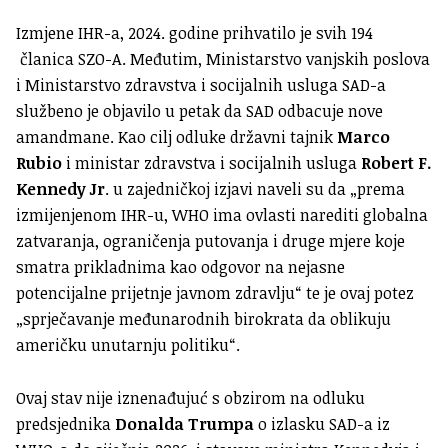
Izmjene IHR-a, 2024. godine prihvatilo je svih 194
članica SZO-A. Međutim, Ministarstvo vanjskih poslova
i Ministarstvo zdravstva i socijalnih usluga SAD-a
službeno je objavilo u petak da SAD odbacuje nove
amandmane. Kao cilj odluke državni tajnik
Marco
Rubio
i ministar zdravstva i socijalnih usluga
Robert F.
Kennedy Jr
. u zajedničkoj izjavi naveli su da „prema
izmijenjenom IHR-u, WHO ima ovlasti narediti globalna
zatvaranja, ograničenja putovanja i druge mjere koje
smatra prikladnima kao odgovor na nejasne
potencijalne prijetnje javnom zdravlju“ te je ovaj potez
„sprječavanje međunarodnih birokrata da oblikuju
američku unutarnju politiku“.
Ovaj stav nije iznenađujuć s obzirom na odluku
predsjednika
Donalda Trumpa
o izlasku SAD-a iz