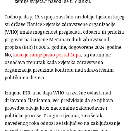
zemlje svijeta.“ navodi se u članku.
Točno je da je 19. srpnja završilo razdoblje tijekom kojeg
su države članice Svjetske zdravstvene organizacije
(WHO) imale mogućnost pregledati, odbaciti ili priložiti
prigovor na izmjene Međunarodnih zdravstvenih
propisa (IHR) iz 2005. godine, dogovorene 2024. godine.
No,
kako je ranije pisao portal Lupa
, taj datum ne
označava trenutak kada Svjetska zdravstvena
organizacija preuzima kontrolu nad zdravstvenim
politikama država.
Izmjene IHR-a ne daju WHO-u izvršne ovlasti nad
državama članicama, već predviđaju da se njihova
provedba odvija kroz nacionalne zakonodavne i
političke procese. Drugim riječima, završetak
navedenog roka odnosi se isključivo na zaključavanje
perioda predviđenog za formalne prigovore, a ne