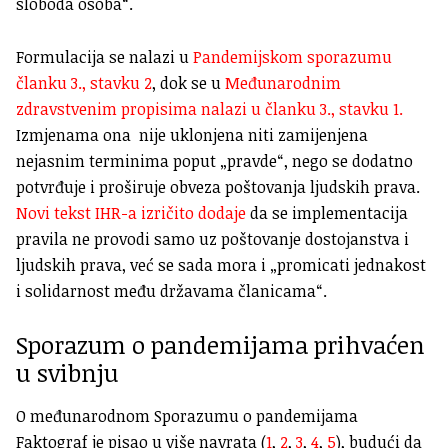
sloboda osoba“.
Formulacija se nalazi u
Pandemijskom sporazumu
članku 3., stavku 2
, dok se u
Međunarodnim
zdravstvenim propisima nalazi u članku 3., stavku 1.
Izmjenama ona nije uklonjena niti zamijenjena
nejasnim terminima poput „pravde“, nego se dodatno
potvrđuje i proširuje obveza poštovanja ljudskih prava.
Novi tekst IHR-a izričito dodaje
da se implementacija
pravila ne provodi samo uz poštovanje dostojanstva i
ljudskih prava, već se sada mora i „promicati jednakost
i solidarnost među državama članicama“.
Sporazum o pandemijama prihvaćen
u svibnju
O međunarodnom Sporazumu o pandemijama
Faktograf je pisao u više navrata (
1
,
2
,
3
,
4
,
5
), budući da