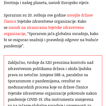
životinja i našeg planeta, navodi Europsko vijeće.
Sporazum su 20. svibnja ove godine
usvojile države
članice
Svjetske zdravstvene organizacije. Kako
se
navodi na stranicama Svjetske zdravstvene
organizacije
, “Sporazum jača globalnu suradnju, kako
bi se osigurao snažniji i pravedniji odgovor na buduće
pandemije”.
Zaključno, tvrdnje da SZO preuzima kontrolu nad 
zdravstvenim politikama država i ukida ljudska 
prava su netočne. Izmjene IHR-a, paralelno sa 
Sporazumom o pandemijama, rezultat su 
međunarodnih procesa koje su države članice 
Svjetske zdravstvene organizacije pokrenule nakon 
pandemije COVID-19. Oba instrumenta usmjerena 
su na jačanje globalne suradnje i spremnosti za 