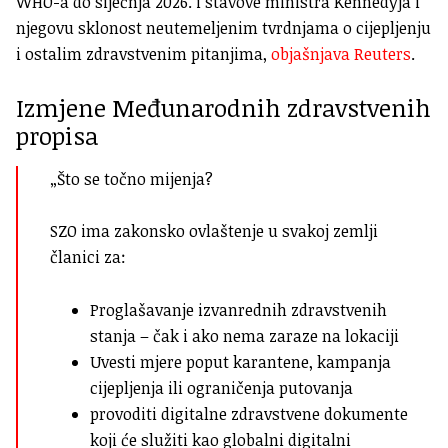
WHO-a do siječnja 2026. i stavove ministra Kennedyja i
njegovu sklonost neutemeljenim tvrdnjama o cijepljenju
i ostalim zdravstvenim pitanjima,
objašnjava Reuters
.
Izmjene Međunarodnih zdravstvenih
propisa
„Što se točno mijenja?
SZO ima zakonsko ovlaštenje u svakoj zemlji
članici za:
Proglašavanje izvanrednih zdravstvenih
stanja – čak i ako nema zaraze na lokaciji
Uvesti mjere poput karantene, kampanja
cijepljenja ili ograničenja putovanja
provoditi digitalne zdravstvene dokumente
koji će služiti kao globalni digitalni