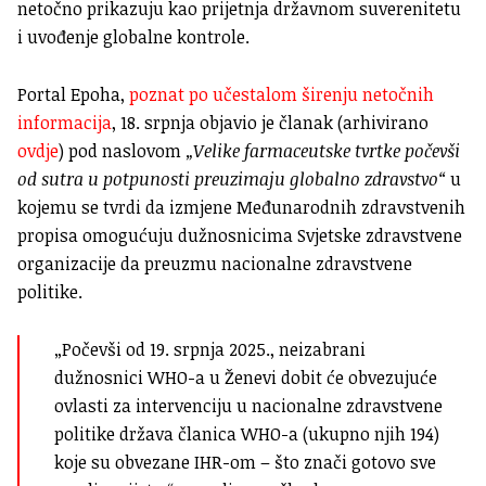
netočno prikazuju kao prijetnja državnom suverenitetu
i uvođenje globalne kontrole.
Portal Epoha,
poznat po učestalom širenju netočnih
informacija
, 18. srpnja objavio je članak (arhivirano
ovdje
) pod naslovom
„Velike farmaceutske tvrtke počevši
od sutra u potpunosti preuzimaju globalno zdravstvo“
u
kojemu se tvrdi da izmjene Međunarodnih zdravstvenih
propisa omogućuju dužnosnicima Svjetske zdravstvene
organizacije da preuzmu nacionalne zdravstvene
politike.
„Počevši od 19. srpnja 2025., neizabrani
dužnosnici WHO-a u Ženevi dobit će obvezujuće
ovlasti za intervenciju u nacionalne zdravstvene
politike država članica WHO-a (ukupno njih 194)
koje su obvezane IHR-om – što znači gotovo sve