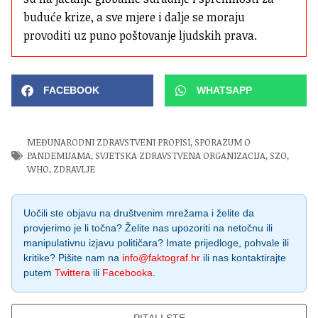
buduće krize, a sve mjere i dalje se moraju 
provoditi uz puno poštovanje ljudskih prava.
FACEBOOK
WHATSAPP
MEĐUNARODNI ZDRAVSTVENI PROPISI
,
SPORAZUM O
PANDEMIJAMA
,
SVJETSKA ZDRAVSTVENA ORGANIZACIJA
,
SZO
,
WHO
,
ZDRAVLJE
Uočili ste objavu na društvenim mrežama i želite da
provjerimo je li točna? Želite nas upozoriti na netočnu ili
manipulativnu izjavu političara? Imate prijedloge, pohvale ili
kritike? Pišite nam na
info@faktograf.hr
ili nas kontaktirajte
putem
Twittera
ili
Facebooka
.
PITALI STE