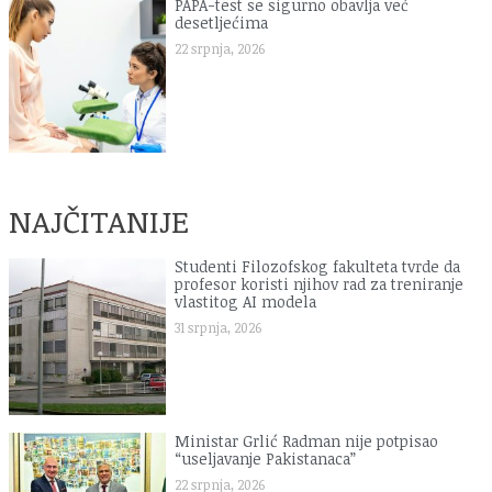
PAPA-test se sigurno obavlja već
desetljećima
22 srpnja, 2026
NAJČITANIJE
Studenti Filozofskog fakulteta tvrde da
profesor koristi njihov rad za treniranje
vlastitog AI modela
31 srpnja, 2026
Ministar Grlić Radman nije potpisao
“useljavanje Pakistanaca”
22 srpnja, 2026