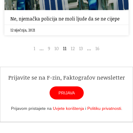
Ne, njemačka policija ne moli ljude da se ne cijepe
12 siječnja, 2021
1
…
9
10
11
12
13
…
16
Prijavite se na F-zin, Faktografov newsletter
PRIJAVA
Prijavom pristajete na
Uvjete korištenja
i
Politiku privatnosti
.