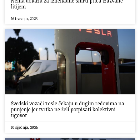
Nema dokaza za iznenadne smrti ptica izazvane
litijem
16 travnja, 2025
Švedski vozači Tesle čekaju u dugim redovima na
punjenje jer tvrtka ne želi potpisati kolektivni
ugovor
10 siječnja, 2025