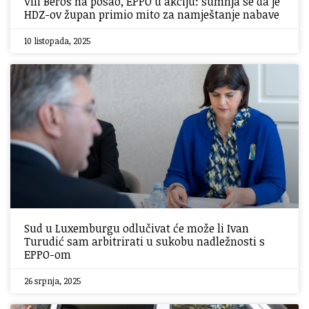
Vili Beroš na posao, EPPO u akciju: sumnja se da je
HDZ-ov župan primio mito za namještanje nabave
10 listopada, 2025
Sud u Luxemburgu odlučivat će može li Ivan
Turudić sam arbitrirati u sukobu nadležnosti s
EPPO-om
26 srpnja, 2025