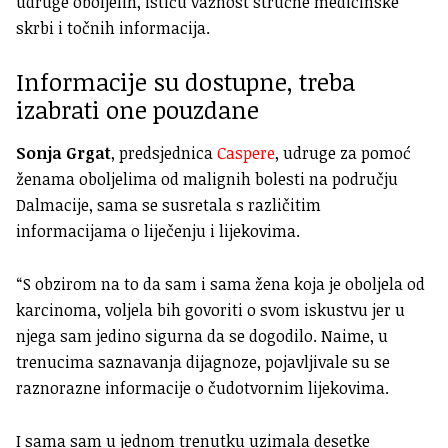
udruge oboljelih, ističu važnost stručne medicinske
skrbi i točnih informacija.
Informacije su dostupne, treba
izabrati one pouzdane
Sonja Grgat
, predsjednica
Caspere
, udruge za pomoć
ženama oboljelima od malignih bolesti na području
Dalmacije, sama se susretala s različitim
informacijama o liječenju i lijekovima.
“S obzirom na to da sam i sama žena koja je oboljela od
karcinoma, voljela bih govoriti o svom iskustvu jer u
njega sam jedino sigurna da se dogodilo. Naime, u
trenucima saznavanja dijagnoze, pojavljivale su se
raznorazne informacije o čudotvornim lijekovima.
I sama sam u jednom trenutku uzimala desetke