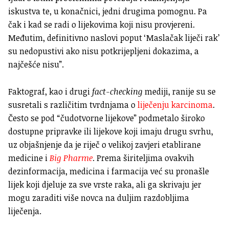
iskustva te, u konačnici, jedni drugima pomognu. Pa
čak i kad se radi o lijekovima koji nisu provjereni.
Međutim, definitivno naslovi poput ‘Maslačak liječi rak’
su nedopustivi ako nisu potkrijepljeni dokazima, a
najčešće nisu”.
Faktograf, kao i drugi
fact-checking
mediji, ranije su se
susretali s različitim tvrdnjama o
liječenju karcinoma
.
Često se pod “čudotvorne lijekove” podmetalo široko
dostupne pripravke ili lijekove koji imaju drugu svrhu,
uz objašnjenje da je riječ o velikoj zavjeri etablirane
medicine i
Big Pharme
. Prema širiteljima ovakvih
dezinformacija, medicina i farmacija već su pronašle
lijek koji djeluje za sve vrste raka, ali ga skrivaju jer
mogu zaraditi više novca na duljim razdobljima
liječenja.