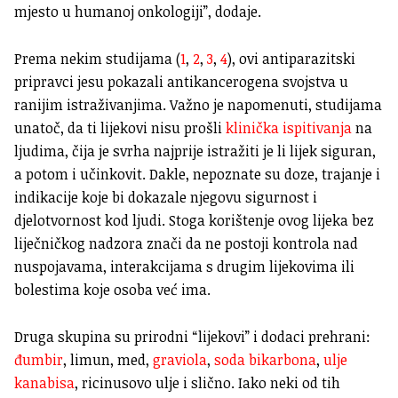
mjesto u humanoj onkologiji”, dodaje.
Prema nekim studijama (
1
,
2
,
3
,
4
), ovi antiparazitski
pripravci jesu pokazali antikancerogena svojstva u
ranijim istraživanjima. Važno je napomenuti, studijama
unatoč, da ti lijekovi nisu prošli
klinička ispitivanja
na
ljudima, čija je svrha najprije istražiti je li lijek siguran,
a potom i učinkovit. Dakle, nepoznate su doze, trajanje i
indikacije koje bi dokazale njegovu sigurnost i
djelotvornost kod ljudi. Stoga korištenje ovog lijeka bez
liječničkog nadzora znači da ne postoji kontrola nad
nuspojavama, interakcijama s drugim lijekovima ili
bolestima koje osoba već ima.
Druga skupina su prirodni “lijekovi” i dodaci prehrani:
đumbir
, limun, med,
graviola
,
soda bikarbona
,
ulje
kanabisa
, ricinusovo ulje i slično. Iako neki od tih