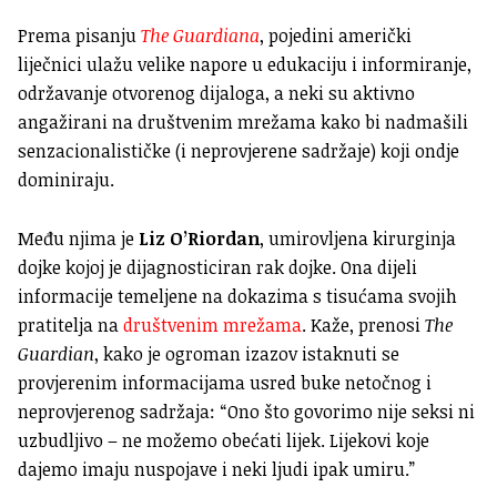
Prema pisanju
The Guardiana
, pojedini američki
liječnici ulažu velike napore u edukaciju i informiranje,
održavanje otvorenog dijaloga, a neki su aktivno
angažirani na društvenim mrežama kako bi nadmašili
senzacionalističke (i neprovjerene sadržaje) koji ondje
dominiraju.
Među njima je
Liz O’Riordan
, umirovljena kirurginja
dojke kojoj je dijagnosticiran rak dojke. Ona dijeli
informacije temeljene na dokazima s tisućama svojih
pratitelja na
društvenim mrežama
. Kaže, prenosi
The
Guardian
, kako je ogroman izazov istaknuti se
provjerenim informacijama usred buke netočnog i
neprovjerenog sadržaja:
“Ono što govorimo nije seksi ni
uzbudljivo – ne možemo obećati lijek. Lijekovi koje
dajemo imaju nuspojave i neki ljudi ipak umiru.”