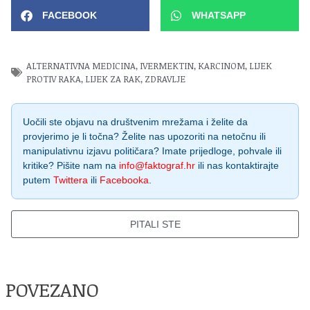
FACEBOOK
WHATSAPP
ALTERNATIVNA MEDICINA
,
IVERMEKTIN
,
KARCINOM
,
LIJEK
PROTIV RAKA
,
LIJEK ZA RAK
,
ZDRAVLJE
Uočili ste objavu na društvenim mrežama i želite da
provjerimo je li točna? Želite nas upozoriti na netočnu ili
manipulativnu izjavu političara? Imate prijedloge, pohvale ili
kritike? Pišite nam na
info@faktograf.hr
ili nas kontaktirajte
putem
Twittera
ili
Facebooka
.
PITALI STE
POVEZANO