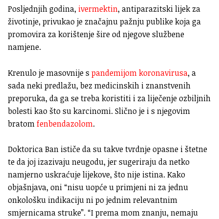
Posljednjih godina,
ivermektin
, antiparazitski lijek za
životinje, privukao je značajnu pažnju publike koja ga
promovira za korištenje šire od njegove službene
namjene.
Krenulo je masovnije s
pandemijom koronavirusa
, a
sada neki predlažu, bez medicinskih i znanstvenih
preporuka, da ga se treba koristiti i za liječenje ozbiljnih
bolesti kao što su karcinomi. Slično je i s njegovim
bratom
fenbendazolom
.
Doktorica Ban ističe da su takve tvrdnje opasne i štetne
te da joj izazivaju neugodu, jer sugeriraju da netko
namjerno uskraćuje lijekove, što nije istina. Kako
objašnjava, oni “nisu uopće u primjeni ni za jednu
onkološku indikaciju ni po jednim relevantnim
smjernicama struke”. “I prema mom znanju, nemaju