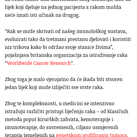
lijek koji djeluje na jednog pacijenta s rakom možda
neće imati isti učinak na drugog.
“Rak se može skrivati ​​od našeg imunološkog sustava,
evoluirati tako da tretmani prestanu djelovati i koristiti
niz trikova kako bi održao svoje stanice živima”,
pojašnjava britanska organizacija za istraživanje raka
“
Worldwide Cancer Research
“.
Zbog toga je malo vjerojatno da će ikada biti stvoren
jedan lijek koji može izliječiti sve vrste raka.
Zbog te kompleksnosti, u medicini se intenzivno
istražuju različiti pristupi liječenju raka – od klasičnih
metoda poput kirurških zahvata, kemoterapije i
imunoterapije, do suvremenih, ciljano usmjerenih
terapija temeljenih na
genetskom profiliranju tumora
.