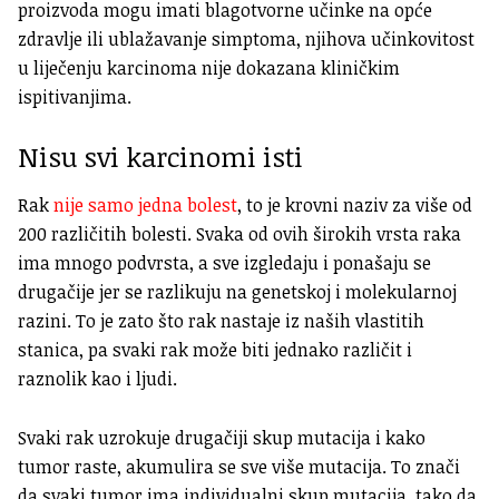
proizvoda mogu imati blagotvorne učinke na opće
zdravlje ili ublažavanje simptoma, njihova učinkovitost
u liječenju karcinoma nije dokazana kliničkim
ispitivanjima.
Nisu svi karcinomi isti
Rak
nije samo jedna bolest
, to je krovni naziv za više od
200 različitih bolesti.
Svaka od ovih širokih vrsta raka
ima mnogo podvrsta, a sve izgledaju i ponašaju se
drugačije jer se razlikuju na genetskoj i molekularnoj
razini.
To je zato što rak nastaje iz naših vlastitih
stanica, pa svaki rak može biti jednako različit i
raznolik kao i ljudi.
Svaki rak uzrokuje drugačiji skup mutacija i kako
tumor raste, akumulira se sve više mutacija.
To znači
da svaki tumor ima individualni skup mutacija, tako da