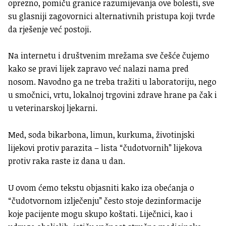
oprezno, pomiču granice razumijevanja ove bolesti, sve
su glasniji zagovornici alternativnih pristupa koji tvrde
da rješenje već postoji.
Na internetu i društvenim mrežama sve češće čujemo
kako se pravi lijek zapravo već nalazi nama pred
nosom. Navodno ga ne treba tražiti u laboratoriju, nego
u smočnici, vrtu, lokalnoj trgovini zdrave hrane pa čak i
u veterinarskoj ljekarni.
Med, soda bikarbona, limun, kurkuma, životinjski
lijekovi protiv parazita – lista “čudotvornih” lijekova
protiv raka raste iz dana u dan.
U ovom ćemo tekstu objasniti kako iza obećanja o
“čudotvornom izlječenju” često stoje dezinformacije
koje pacijente mogu skupo koštati. Liječnici, kao i