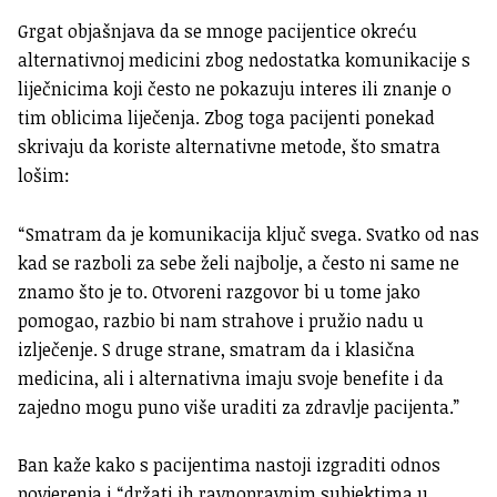
Grgat objašnjava da se mnoge pacijentice okreću
alternativnoj medicini zbog nedostatka komunikacije s
liječnicima koji često ne pokazuju interes ili znanje o
tim oblicima liječenja. Zbog toga pacijenti ponekad
skrivaju da koriste alternativne metode, što smatra
lošim:
“Smatram da je komunikacija ključ svega. Svatko od nas
kad se razboli za sebe želi najbolje, a često ni same ne
znamo što je to. Otvoreni razgovor bi u tome jako
pomogao, razbio bi nam strahove i pružio nadu u
izlječenje. S druge strane, smatram da i klasična
medicina, ali i alternativna imaju svoje benefite i da
zajedno mogu puno više uraditi za zdravlje pacijenta.”
Ban kaže kako s pacijentima nastoji izgraditi odnos
povjerenja i “držati ih ravnopravnim subjektima u