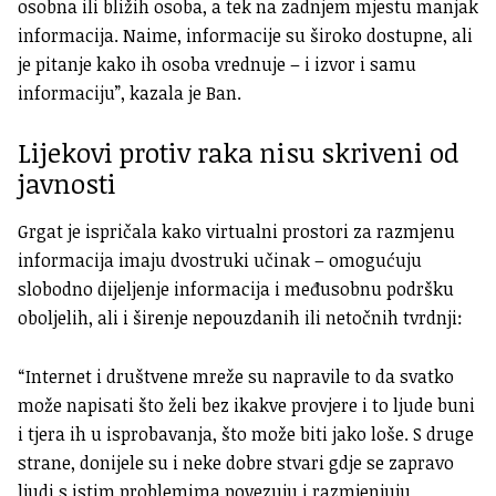
osobna ili bližih osoba, a tek na zadnjem mjestu manjak
informacija. Naime, informacije su široko dostupne, ali
je pitanje kako ih osoba vrednuje – i izvor i samu
informaciju”, kazala je Ban.
Lijekovi protiv raka nisu skriveni od
javnosti
Grgat je ispričala kako virtualni prostori za razmjenu
informacija imaju dvostruki učinak – omogućuju
slobodno dijeljenje informacija i međusobnu podršku
oboljelih, ali i širenje nepouzdanih ili netočnih tvrdnji:
“Internet i društvene mreže su napravile to da svatko
može napisati što želi bez ikakve provjere i to ljude buni
i tjera ih u isprobavanja, što može biti jako loše. S druge
strane, donijele su i neke dobre stvari gdje se zapravo
ljudi s istim problemima povezuju i razmjenjuju