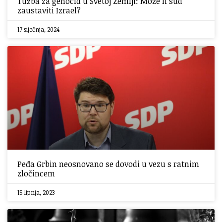
Tužba za genocid u Svetoj Zemlji: Može li sud
zaustaviti Izrael?
17 siječnja, 2024
Peđa Grbin neosnovano se dovodi u vezu s ratnim
zločincem
15 lipnja, 2023