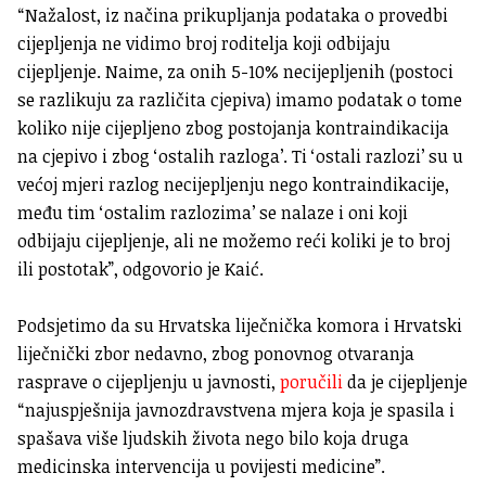
“Nažalost, iz načina prikupljanja podataka o provedbi
cijepljenja ne vidimo broj roditelja koji odbijaju
cijepljenje. Naime, za onih 5-10% necijepljenih (postoci
se razlikuju za različita cjepiva) imamo podatak o tome
koliko nije cijepljeno zbog postojanja kontraindikacija
na cjepivo i zbog ‘ostalih razloga’. Ti ‘ostali razlozi’ su u
većoj mjeri razlog necijepljenju nego kontraindikacije,
među tim ‘ostalim razlozima’ se nalaze i oni koji
odbijaju cijepljenje, ali ne možemo reći koliki je to broj
ili postotak”, odgovorio je Kaić.
Podsjetimo da su Hrvatska liječnička komora i Hrvatski
liječnički zbor nedavno, zbog ponovnog otvaranja
rasprave o cijepljenju u javnosti,
poručili
da je cijepljenje
“najuspješnija javnozdravstvena mjera koja je spasila i
spašava više ljudskih života nego bilo koja druga
medicinska intervencija u povijesti medicine”.