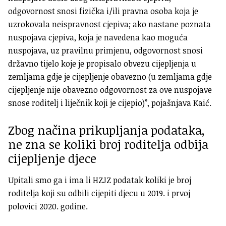
odgovornost snosi fizička i/ili pravna osoba koja je
uzrokovala neispravnost cjepiva; ako nastane poznata
nuspojava cjepiva, koja je navedena kao moguća
nuspojava, uz pravilnu primjenu, odgovornost snosi
državno tijelo koje je propisalo obvezu cijepljenja u
zemljama gdje je cijepljenje obavezno (u zemljama gdje
cijepljenje nije obavezno odgovornost za ove nuspojave
snose roditelj i liječnik koji je cijepio)”, pojašnjava Kaić.
Zbog načina prikupljanja podataka,
ne zna se koliki broj roditelja odbija
cijepljenje djece
Upitali smo ga i ima li HZJZ podatak koliki je broj
roditelja koji su odbili cijepiti djecu u 2019. i prvoj
polovici 2020. godine.