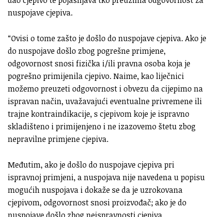
dao cjepivo te pojašnjava tko preuzima odgovornost za
nuspojave cjepiva.
“Ovisi o tome zašto je došlo do nuspojave cjepiva. Ako je
do nuspojave došlo zbog pogrešne primjene,
odgovornost snosi fizička i/ili pravna osoba koja je
pogrešno primijenila cjepivo. Naime, kao liječnici
možemo preuzeti odgovornost i obvezu da cijepimo na
ispravan način, uvažavajući eventualne privremene ili
trajne kontraindikacije, s cjepivom koje je ispravno
skladišteno i primijenjeno i ne izazovemo štetu zbog
nepravilne primjene cjepiva.
Međutim, ako je došlo do nuspojave cjepiva pri
ispravnoj primjeni, a nuspojava nije navedena u popisu
mogućih nuspojava i dokaže se da je uzrokovana
cjepivom, odgovornost snosi proizvođač; ako je do
nuspojave došlo zbog neispravnosti cjepiva,