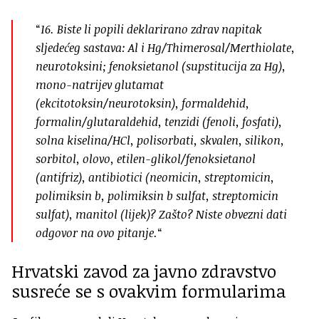
“
16. Biste li popili deklarirano zdrav napitak
sljedećeg sastava: Al i Hg/Thimerosal/Merthiolate,
neurotoksini; fenoksietanol (supstitucija za Hg),
mono-natrijev glutamat
(ekcitotoksin/neurotoksin), formaldehid,
formalin/glutaraldehid, tenzidi (fenoli, fosfati),
solna kiselina/HCl, polisorbati, skvalen, silikon,
sorbitol, olovo, etilen-glikol/fenoksietanol
(antifriz), antibiotici (neomicin, streptomicin,
polimiksin b, polimiksin b sulfat, streptomicin
sulfat), manitol (lijek)? Zašto? Niste obvezni dati
odgovor na ovo pitanje.
“
Hrvatski zavod za javno zdravstvo
susreće se s ovakvim formularima