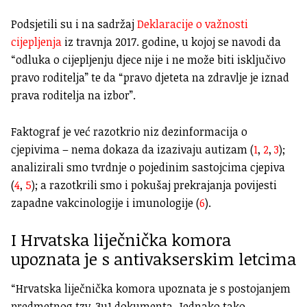
Podsjetili su i na sadržaj
Deklaracije o važnosti
cijepljenja
iz travnja 2017. godine, u kojoj se navodi da
“odluka o cijepljenju djece nije i ne može biti isključivo
pravo roditelja” te da “pravo djeteta na zdravlje je iznad
prava roditelja na izbor”.
Faktograf je već razotkrio niz dezinformacija o
cjepivima – nema dokaza da izazivaju autizam (
1
,
2
,
3
);
analizirali smo tvrdnje o pojedinim sastojcima cjepiva
(
4
,
5
); a razotkrili smo i pokušaj prekrajanja povijesti
zapadne vakcinologije i imunologije (
6
).
I Hrvatska liječnička komora
upoznata je s antivakserskim letcima
“Hrvatska liječnička komora upoznata je s postojanjem
predmetnog tzv. 3u1 dokumenta. Jednako tako,