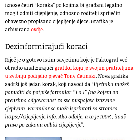
iznose četiri “koraka” po kojima bi građani legalno
mogli odbiti cijepljenje, odnosno roditelji spriječiti
obavezno propisano cijepljenje djece. Grafika je
arhivirana
ovdje
.
Dezinformirajući koraci
Riječ je o gotovo istim savjetima koje je Faktograf već
obradio analizirajući
grafiku koju je svojim pratiteljima
u svibnju podijelio pjevač Tony Cetinski
. Nova grafika
sadrži još jedan korak, koji navodi da “
liječniku možeš
ponuditi da potpiše formular “3 u 1” (na kojem on
preuzima odgovornost za sve nuspojave izazvane
cjepivom. Formular se može isprintati sa stranica
https://cijepljenje.info. Ako odbije, a to je 100%, imaš
pravo po zakonu odbiti cijepljenje
”.