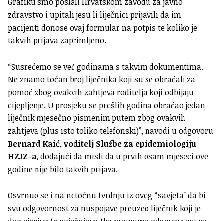
Grafiku smo poslali Hrvatskom zavodu za javno
zdravstvo i upitali jesu li liječnici prijavili da im
pacijenti donose ovaj formular na potpis te koliko je
takvih prijava zaprimljeno.
“Susrećemo se već godinama s takvim dokumentima.
Ne znamo točan broj liječnika koji su se obraćali za
pomoć zbog ovakvih zahtjeva roditelja koji odbijaju
cijepljenje. U prosjeku se prošlih godina obraćao jedan
liječnik mjesečno pismenim putem zbog ovakvih
zahtjeva (plus isto toliko telefonski)”, navodi u odgovoru
Bernard Kaić, voditelj Službe za epidemiologiju
HZJZ-a
, dodajući da misli da u prvih osam mjeseci ove
godine nije bilo takvih prijava.
Osvrnuo se i na netočnu tvrdnju iz ovog “savjeta” da bi
svu odgovornost za nuspojave preuzeo liječnik koji je