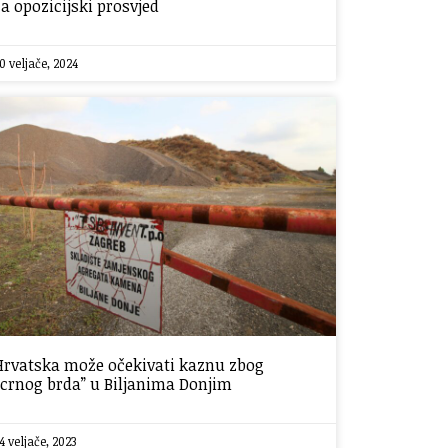
za opozicijski prosvjed
0 veljače, 2024
Hrvatska može očekivati kaznu zbog
“crnog brda” u Biljanima Donjim
4 veljače, 2023