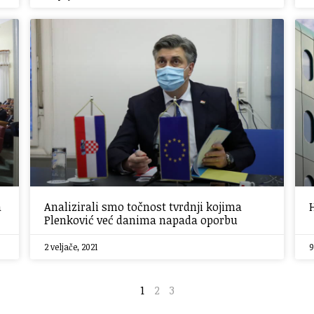
a
Analizirali smo točnost tvrdnji kojima
Plenković već danima napada oporbu
2 veljače, 2021
9
1
2
3