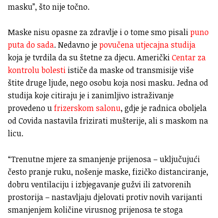
masku”, što nije točno.
Maske nisu opasne za zdravlje i o tome smo pisali
puno
puta do sada
. Nedavno je
povučena utjecajna studija
koja je tvrdila da su štetne za djecu. Američki
Centar za
kontrolu bolesti
ističe da maske od transmisije više
štite druge ljude, nego osobu koja nosi masku. Jedna od
studija koje citiraju je i zanimljivo istraživanje
provedeno u
frizerskom salonu
, gdje je radnica oboljela
od Covida nastavila frizirati mušterije, ali s maskom na
licu.
“Trenutne mjere za smanjenje prijenosa – uključujući
često pranje ruku, nošenje maske, fizičko distanciranje,
dobru ventilaciju i izbjegavanje gužvi ili zatvorenih
prostorija – nastavljaju djelovati protiv novih varijanti
smanjenjem količine virusnog prijenosa te stoga