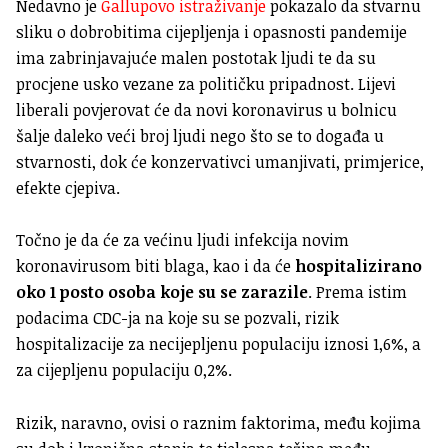
Nedavno je
Gallupovo istraživanje
pokazalo da stvarnu
sliku o dobrobitima cijepljenja i opasnosti pandemije
ima zabrinjavajuće malen postotak ljudi te da su
procjene usko vezane za političku pripadnost. Lijevi
liberali povjerovat će da novi koronavirus u bolnicu
šalje daleko veći broj ljudi nego što se to događa u
stvarnosti, dok će konzervativci umanjivati, primjerice,
efekte cjepiva.
Točno je da će za većinu ljudi infekcija novim
koronavirusom biti blaga, kao i da će
hospitalizirano
oko 1 posto osoba koje su se zarazile
. Prema istim
podacima CDC-ja na koje su se pozvali, rizik
hospitalizacije za necijepljenu populaciju iznosi 1,6%, a
za cijepljenu populaciju 0,2%.
Rizik, naravno, ovisi o raznim faktorima, među kojima