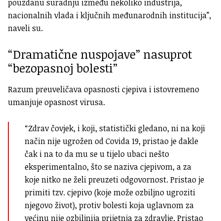
pouzdanu suradnju između nekoliko industrija,
nacionalnih vlada i ključnih međunarodnih institucija”,
naveli su.
“Dramatične nuspojave” nasuprot
“bezopasnoj bolesti”
Razum preuveličava opasnosti cjepiva i istovremeno
umanjuje opasnost virusa.
“Zdrav čovjek, i koji, statistički gledano, ni na koji
način nije ugrožen od Covida 19, pristao je dakle
čak i na to da mu se u tijelo ubaci nešto
eksperimentalno, što se naziva cjepivom, a za
koje nitko ne želi preuzeti odgovornost. Pristao je
primiti tzv. cjepivo (koje može ozbiljno ugroziti
njegovo život), protiv bolesti koja uglavnom za
većinu nije ozbiljnija prijetnja za zdravlje. Pristao