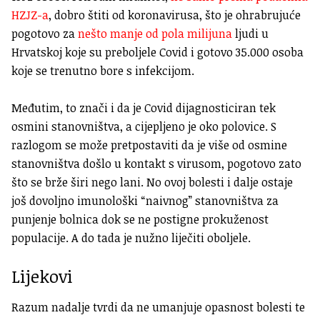
HZJZ-a
, dobro štiti od koronavirusa, što je ohrabrujuće
pogotovo za
nešto manje od pola milijuna
ljudi u
Hrvatskoj koje su preboljele Covid i gotovo 35.000 osoba
koje se trenutno bore s infekcijom.
Međutim, to znači i da je Covid dijagnosticiran tek
osmini stanovništva, a cijepljeno je oko polovice. S
razlogom se može pretpostaviti da je više od osmine
stanovništva došlo u kontakt s virusom, pogotovo zato
što se brže širi nego lani. No ovoj bolesti i dalje ostaje
još dovoljno imunološki “naivnog” stanovništva za
punjenje bolnica dok se ne postigne prokuženost
populacije. A do tada je nužno liječiti oboljele.
Lijekovi
Razum nadalje tvrdi da ne umanjuje opasnost bolesti te