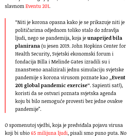
slavnom
Eventu 201
.
“Niti je korona opasna kako je se prikazuje niti je
političarima odjednom toliko stalo do zdravlja
ljudi, nego se pandemija, koja je
unaprijed bila
planirana
(u jesen 2019. John Hopkins Center for
Health Security, Svjetski ekonomski forum i
fondacija Billa i Melinde Gates izradili su i
znanstveno analizirali jednu simulaciju svjetske
pandemije s korona virusom poznate kao
„Event
201 global pandemic exercise“
. Sapienti sat!),
koristi da se ostvari poznata svjetska agenda
koju bi bilo nemoguće provesti bez jedne ovakve
pandemije”.
O spomenutoj vježbi, koja je predviđala pojavu virusa
koji bi ubio
65 milijuna ljudi
, pisali smo puno puta. No