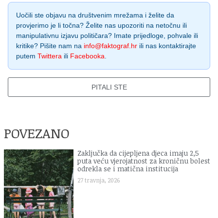
Uočili ste objavu na društvenim mrežama i želite da
provjerimo je li točna? Želite nas upozoriti na netočnu ili
manipulativnu izjavu političara? Imate prijedloge, pohvale ili
kritike? Pišite nam na
info@faktograf.hr
ili nas kontaktirajte
putem
Twittera
ili
Facebooka
.
PITALI STE
POVEZANO
Zaključka da cijepljena djeca imaju 2,5
puta veću vjerojatnost za kroničnu bolest
odrekla se i matična institucija
27 travnja, 2026