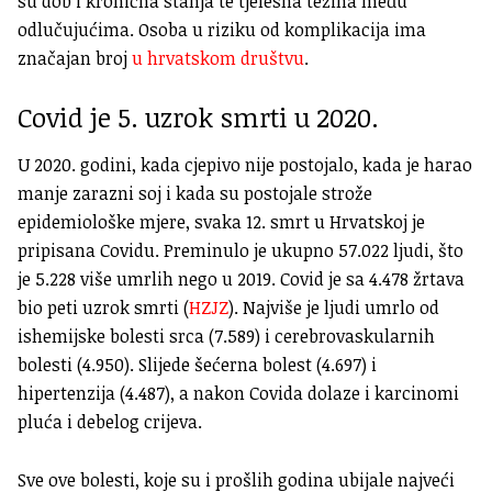
su dob i kronična stanja te tjelesna težina među
odlučujućima. Osoba u riziku od komplikacija ima
značajan broj
u hrvatskom društvu
.
Covid je 5. uzrok smrti u 2020.
U 2020. godini, kada cjepivo nije postojalo, kada je harao
manje zarazni soj i kada su postojale strože
epidemiološke mjere, svaka 12. smrt u Hrvatskoj je
pripisana Covidu. Preminulo je ukupno 57.022 ljudi, što
je 5.228 više umrlih nego u 2019. Covid je sa 4.478 žrtava
bio peti uzrok smrti (
HZJZ
). Najviše je ljudi umrlo od
ishemijske bolesti srca (7.589) i cerebrovaskularnih
bolesti (4.950). Slijede šećerna bolest (4.697) i
hipertenzija (4.487), a nakon Covida dolaze i karcinomi
pluća i debelog crijeva.
Sve ove bolesti, koje su i prošlih godina ubijale najveći