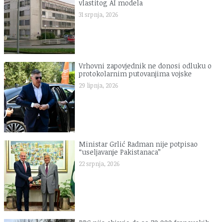
vlastitog AI modela
31 srpnja, 2026
Vrhovni zapovjednik ne donosi odluku o
protokolarnim putovanjima vojske
29 lipnja, 2026
Ministar Grlić Radman nije potpisao
“useljavanje Pakistanaca”
22 srpnja, 2026