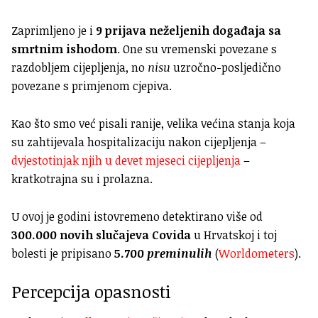
Zaprimljeno je i
9 prijava neželjenih događaja sa
smrtnim ishodom
. One su vremenski povezane s
razdobljem cijepljenja, no
nisu
uzročno-posljedično
povezane s primjenom cjepiva.
Kao što smo već pisali ranije, velika većina stanja koja
su zahtijevala hospitalizaciju nakon cijepljenja –
dvjestotinjak njih u devet mjeseci cijepljenja
–
kratkotrajna su i prolazna.
U ovoj je godini istovremeno detektirano više od
300.000 novih slučajeva Covida
u Hrvatskoj i toj
bolesti je pripisano
5.700
preminulih
(
Worldometers
).
Percepcija opasnosti