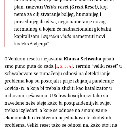
plan,
nazvan
Veliki reset (Great Reset)
, koji
nema za cilj stvaranje boljeg, humanijeg i
pravednijeg društva, nego nametanje novog
normalnog u kojem će nadnacionalni globalni
kapitalizam i
svjetska vlada
nametnuti novi
kodeks življenja”.
O Velikom resetu i izjavama
Klausa Schwaba
pisali
smo puno puta do sada [
1
,
2
,
3
,
4
]. Termin “veliki reset” u
Schwabovom se tumačenju odnosi na detektiranje
problema koji su postojali i prije izbijanja pandemije
Covida-19, a koja bi trebala služiti kao katalizator u
njihovom rješavanju. U Schwabovoj knjizi tako su
navedene neke ideje kako bi postpandemijski svijet
trebao izgledati, a koje se odnose na smanjivanje
ekonomskih i društvenih nejednakosti te okolišnih
problema. Veliki reset tako se odnosi na, kako stoji na