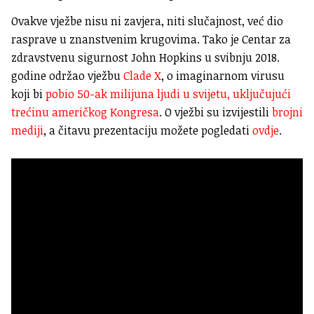
Ovakve vježbe nisu ni zavjera, niti slučajnost, već dio
rasprave u znanstvenim krugovima. Tako je Centar za
zdravstvenu sigurnost John Hopkins u svibnju 2018.
godine održao vježbu
Clade X
, o imaginarnom virusu
koji bi
pobio 50-ak milijuna ljudi u svijetu, uključujući
trećinu američkog Kongresa
. O vježbi su izvijestili
brojni
mediji
, a čitavu prezentaciju možete pogledati
ovdje
.