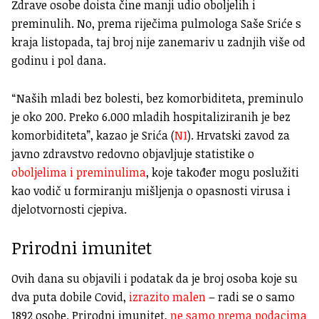
Zdrave osobe doista čine manji udio oboljelih i
preminulih. No, prema riječima pulmologa Saše Sriće s
kraja listopada, taj broj nije zanemariv u zadnjih više od
godinu i pol dana.
“Naših mladi bez bolesti, bez komorbiditeta, preminulo
je oko 200. Preko 6.000 mladih hospitaliziranih je bez
komorbiditeta”, kazao je Srića (
N1
). Hrvatski zavod za
javno zdravstvo redovno objavljuje statistike o
oboljelima i preminulima
, koje također mogu poslužiti
kao vodič u formiranju mišljenja o opasnosti virusa i
djelotvornosti cjepiva.
Prirodni imunitet
Ovih dana su objavili i podatak da je broj osoba koje su
dva puta dobile Covid,
izrazito malen
– radi se o samo
1892 osobe. Prirodni imunitet,
ne samo prema podacima