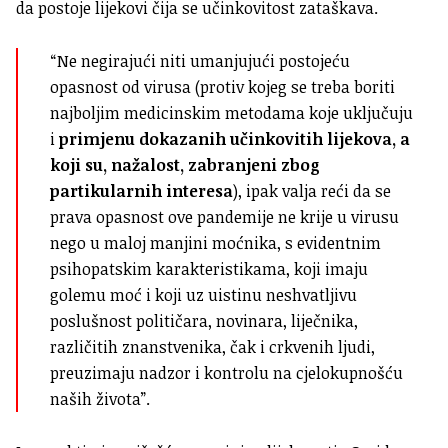
da postoje lijekovi čija se učinkovitost zataškava.
“Ne negirajući niti umanjujući postojeću
opasnost od virusa (protiv kojeg se treba boriti
najboljim medicinskim metodama koje uključuju
i
primjenu dokazanih učinkovitih lijekova, a
koji su, nažalost, zabranjeni zbog
partikularnih interesa
), ipak valja reći da se
prava opasnost ove pandemije ne krije u virusu
nego u maloj manjini moćnika, s evidentnim
psihopatskim karakteristikama, koji imaju
golemu moć i koji uz uistinu neshvatljivu
poslušnost političara, novinara, liječnika,
različitih znanstvenika, čak i crkvenih ljudi,
preuzimaju nadzor i kontrolu na cjelokupnošću
naših života”.