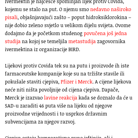
Ivermektin je najčešće spominjan lijek protiv Covida,
kojemu se stalo na put. O njemu smo
nedavno naširoko
pisali
, objašnjavajući zašto – poput hidroksiklorokina –
nije dobio zeleno svjetlo u velikom dijelu svijeta. Ovome
dodajmo da je početkom studenog
povučena još jedna
studija
na kojoj se temeljila
metastudija
zagovornika
ivermektina iz organizacije BIRD.
Lijekovi protiv Covida tek su na putu i proizvode ih iste
farmaceutske kompanije koje su na tržište stavile ili
pokušale staviti cjepiva,
Pfizer i Merck
. A cijene lijekova
neće niti ništa povoljnije od cijena cjepiva. Dapače,
Merck je izazvao
lavine reakcija
kada se doznalo da će u
SAD-u zaraditi 46 puta više na lijeku od njegove
proizvodne vrijednosti i to usprkos državnim
subvencijama za njegov razvoj.
Cjepiva ostaju komparativno puno jeftinija, ali i