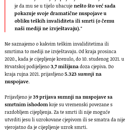
je da mu se u tijelo ubacuje
nešto što već sada
pokazuje svoje dramatične nuspojave u
obliku teških invaliditeta ili smrti (o čemu
naši mediji ne izvještavaju).
“
Ne saznajemo o kakvim teškim invaliditetima ili
smrtima to mediji ne izvještavaju. Od kraja prosinca
2020., kada je cijepljenje krenulo, do 10. studenog 2021. u
Hrvatskoj podijeljeno
3,7 milijuna
doza cjepiva. Do
kraja rujna 2021. prijavljeno
5.323
sumnji
na
nuspojave
.
Prijavljeno je
39 prijava sumnji na nuspojave sa
smrtnim ishodom
koje su vremenski povezane s
razdobljem cijepljenja. Za te smrti ili nije moguće
utvrditi jesu li uzrokovane cjepivom ili se smatra da nije
vjerojatno da je cijepljenje uzrok smrti.