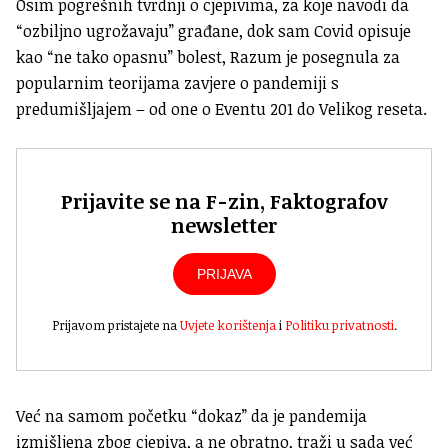
Osim pogrešnih tvrdnji o cjepivima, za koje navodi da
“ozbiljno ugrožavaju” građane, dok sam Covid opisuje
kao “ne tako opasnu” bolest, Razum je posegnula za
popularnim teorijama zavjere o pandemiji s
predumišljajem – od one o Eventu 201 do Velikog reseta.
Prijavite se na F-zin, Faktografov
newsletter
PRIJAVA
Prijavom pristajete na
Uvjete korištenja
i
Politiku privatnosti
.
Već na samom početku “dokaz” da je pandemija
izmišljena zbog cjepiva, a ne obratno, traži u sada već