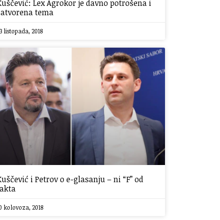
Kuščević: Lex Agrokor je davno potrošena i
zatvorena tema
3 listopada, 2018
Kuščević i Petrov o e-glasanju – ni “F” od
fakta
0 kolovoza, 2018