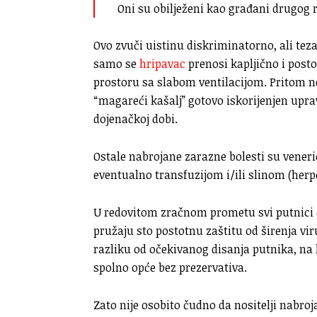
Oni su obilježeni kao građani drugog 
Ovo zvuči uistinu diskriminatorno, ali tez
samo se
hripavac
prenosi kapljično i post
prostoru sa slabom ventilacijom. Pritom ne
“magareći kašalj” gotovo iskorijenjen upra
dojenačkoj dobi.
Ostale nabrojane zarazne bolesti su vener
eventualno transfuzijom i/ili slinom (herp
U redovitom zračnom prometu svi putnici 
pružaju sto postotnu zaštitu od širenja vir
razliku od očekivanog disanja putnika, na
spolno opće bez prezervativa.
Zato nije osobito čudno da nositelji nabroj