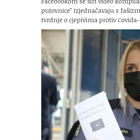
Facebookom se širi video kompilac
putovnice" izjednačavaju s fašiz
tvrdnje o cjepivima protiv Covida-