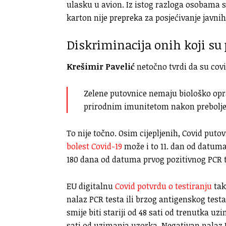
ulasku u avion. Iz istog razloga osobama 
karton nije prepreka za posjećivanje javnih
Diskriminacija onih koji su 
Krešimir Pavelić
netočno tvrdi da su covi
Zelene putovnice nemaju biološko oprav
prirodnim imunitetom nakon preboljel
To nije točno. Osim cijepljenih, Covid put
bolest Covid-19
može i to 11. dan od datuma
180 dana od datuma prvog pozitivnog PCR t
EU digitalnu
Covid potvrdu o testiranju
tak
nalaz PCR testa ili brzog antigenskog test
smije biti stariji od 48 sati od trenutka uz
sati od uzimanja uzorka. Negativan nalaz PC