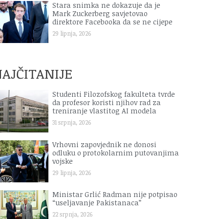
Stara snimka ne dokazuje da je
Mark Zuckerberg savjetovao
direktore Facebooka da se ne cijepe
29 lipnja, 2026
AJČITANIJE
Studenti Filozofskog fakulteta tvrde
da profesor koristi njihov rad za
treniranje vlastitog AI modela
31 srpnja, 2026
Vrhovni zapovjednik ne donosi
odluku o protokolarnim putovanjima
vojske
29 lipnja, 2026
Ministar Grlić Radman nije potpisao
“useljavanje Pakistanaca”
22 srpnja, 2026