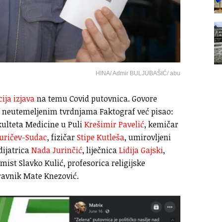
HINA/ Admir BULJUBAŠIĆ/ abu
ija izjava
na temu Covid putovnica. Govore
m i neutemeljenim tvrdnjama Faktograf već pisao:
kulteta Medicine u Puli
Krešimir Pavelić
, kemičar
Juričev-Sudac
, fizičar
Stipe Kutleša
, umirovljeni
dijatrica
Nada Jurinčić
, liječnica
Lidija Gajski
,
omist Slavko Kulić, profesorica religijske
ravnik Mate Knezović.