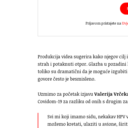
Prijavom pristajete na
Uvj
Produkcija videa sugerira kako njegov cilj i
strah i potaknuti otpor. Glazba u pozadini 
toliko su dramatični da je moguće izgubiti 
govore često je besmisleno.
Uzmimo za početak izjavu
Valerija Vrček
Covidom-19 za razliku od onih s drugim z
Svi mi koji imamo sidu, nekakav HPV vi
možemo kretati, ulaziti u avione, širit