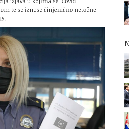
ija izjava u kojima se "Covid
mom te se iznose činjenično netočne
19.
N