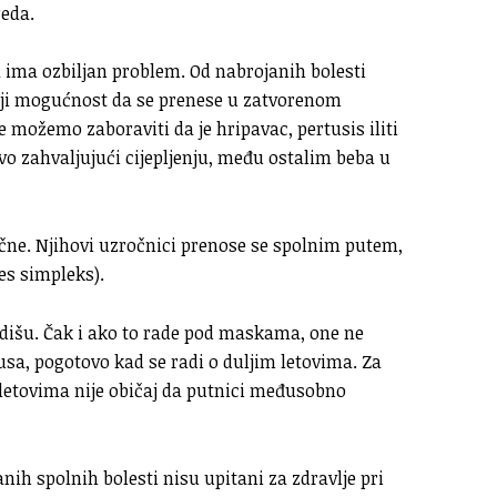
reda.
a ima ozbiljan problem. Od nabrojanih bolesti
oji mogućnost da se prenese u zatvorenom
 možemo zaboraviti da je hripavac, pertusis iliti
vo zahvaljujući cijepljenju, među ostalim beba u
ične. Njihovi uzročnici prenose se spolnim putem,
es simpleks).
dišu. Čak i ako to rade pod maskama, one ne
usa, pogotovo kad se radi o duljim letovima. Za
 letovima nije običaj da putnici međusobno
anih spolnih bolesti nisu upitani za zdravlje pri