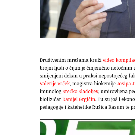
Društvenim mrežama kruži
video kompilac
brojni ljudi o čijim je činjenično netočni
smijenjeni dekan u praksi nepostojećeg fa
Valerije Vrček
, magistra biokemije
Josipa 
imunolog
Srećko Sladoljev
, umirovljena pe
biofizičar
Danijel Grgičin
. Tu su još i ekon
pedagogije i katehetike Ružica Razum te p