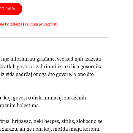
PRIJAVA
ete korištenja
i
Politiku privatnosti
.
 nije informirati građane, već kod njih izazvati
kratkih govora i zabrinuti izrazi lica govornika
iz vida sadržaj onoga što govore. A ono što
a
, koji govori o diskriminaciji zaraženih
araznim bolestima.
rus, hripavac, neki herpes, sifilis, slobodno se
i zarazu, ali ne i oni koji možda imaju koronu.