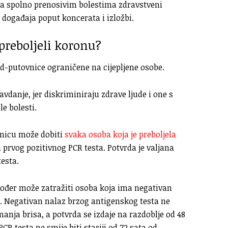
sa spolno prenosivim bolestima zdravstveni
 događaja poput koncerata i izložbi.
preboljeli koronu?
d-putovnice ograničene na cijepljene osobe.
danje, jer diskriminiraju zdrave ljude i one s
e bolesti.
ovnicu može dobiti
svaka osoba koja je preboljela
 prvog pozitivnog PCR testa. Potvrda je valjana
esta.
ođer može zatražiti osoba koja ima negativan
a. Negativan nalaz brzog antigenskog testa ne
imanja brisa, a potvrda se izdaje na razdoblje od 48
R testa ne smije biti stariji od 72 sata od