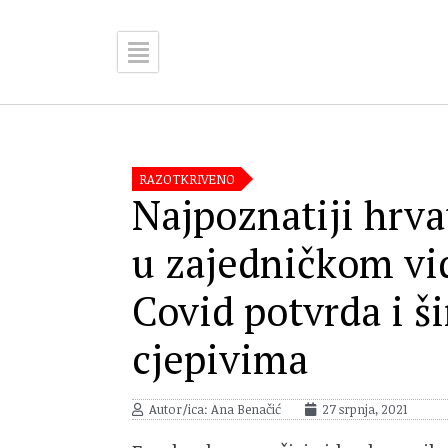
RAZOTKRIVENO
Najpoznatiji hrva
u zajedničkom vi
Covid potvrda i š
cjepivima
Autor/ica: Ana Benačić
27 srpnja, 2021